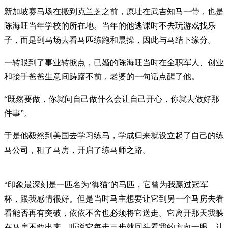
新加坡赛马场在搬到克兰芝之前，原址在武吉知马一带，也是
陈海旺当年学校的所在地。当年的他逃课时不去玩游戏找乐
子，而是到马场去看马匹练跑和晨操，因此与马结下缘分。
一转眼到了事业转捩点，已婚的陈海旺当时在全职军人、创业
和接手爸爸生意间踌躇不前，老婆的一句话点醒了他。
“既然要做，你就问自己做什么会让自己开心，你就去做好那
件事”。
于是他毅然到美国去学习练马，学成归来就设立起了自己的练
马公司，租了马房，开启了练马师之路。
“印象最深刻是一匹名为‘御猫’的马匹，它曾为我赢过冠军
杯，跟我感情很好。但是当时马主想要让它到另一个马房去看
看能否再有突破，依依不舍也必须将它送走。它离开那天我躲
在马房不敢出来，听说它每走三步就回头看我的方向一眼，让