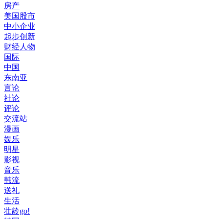
房产
美国股市
中小企业
起步创新
财经人物
国际
中国
东南亚
言论
社论
评论
交流站
漫画
娱乐
明星
影视
音乐
韩流
送礼
生活
壮龄go!