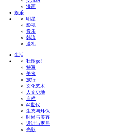
交流站
漫画
娱乐
明星
影视
音乐
韩流
送礼
生活
壮龄go!
特写
美食
旅行
文化艺术
人文史地
专栏
@世代
生态与环保
时尚与美容
设计与家居
光影