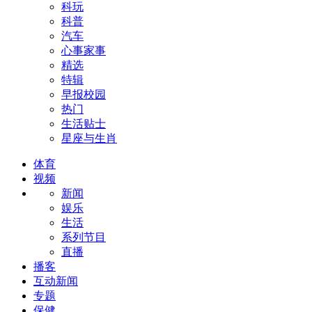
科玩
科普
汽车
心事家事
精选
特辑
早报校园
热门
生活贴士
星座与生肖
体育
视频
新闻
娱乐
生活
系列节目
直播
播客
互动新闻
专题
保健