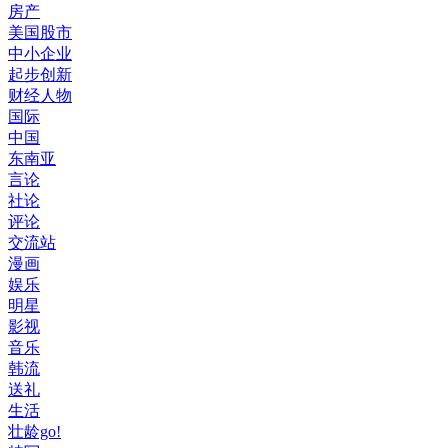
房产
美国股市
中小企业
起步创新
财经人物
国际
中国
东南亚
言论
社论
评论
交流站
漫画
娱乐
明星
影视
音乐
韩流
送礼
生活
壮龄go!