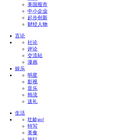
美国股市
中小企业
起步创新
财经人物
言论
社论
评论
交流站
漫画
娱乐
明星
影视
音乐
韩流
送礼
生活
壮龄go!
特写
美食
旅行