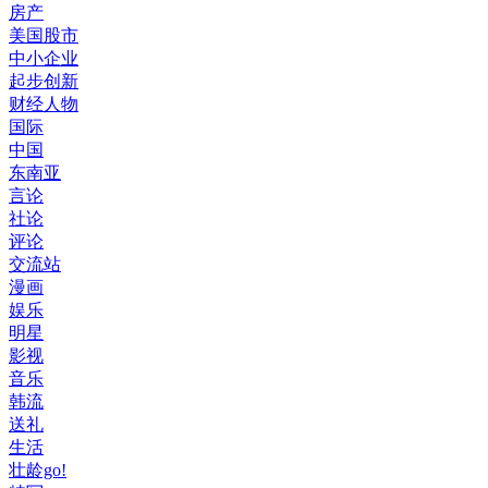
房产
美国股市
中小企业
起步创新
财经人物
国际
中国
东南亚
言论
社论
评论
交流站
漫画
娱乐
明星
影视
音乐
韩流
送礼
生活
壮龄go!