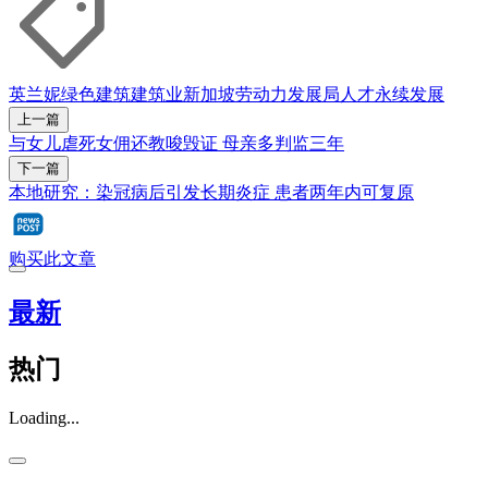
英兰妮
绿色建筑
建筑业
新加坡劳动力发展局
人才
永续发展
上一篇
与女儿虐死女佣还教唆毁证 母亲多判监三年
下一篇
本地研究：染冠病后引发长期炎症 患者两年内可复原
购买此文章
最新
热门
Loading...