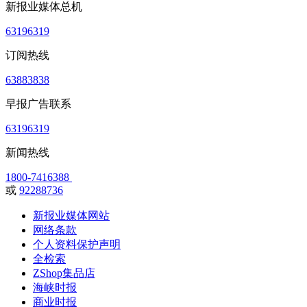
新报业媒体总机
63196319
订阅热线
63883838
早报广告联系
63196319
新闻热线
1800-7416388
或
92288736
新报业媒体网站
网络条款
个人资料保护声明
全检索
ZShop集品店
海峡时报
商业时报