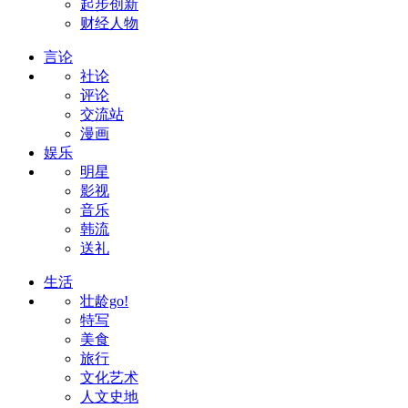
起步创新
财经人物
言论
社论
评论
交流站
漫画
娱乐
明星
影视
音乐
韩流
送礼
生活
壮龄go!
特写
美食
旅行
文化艺术
人文史地