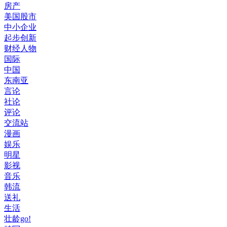
房产
美国股市
中小企业
起步创新
财经人物
国际
中国
东南亚
言论
社论
评论
交流站
漫画
娱乐
明星
影视
音乐
韩流
送礼
生活
壮龄go!