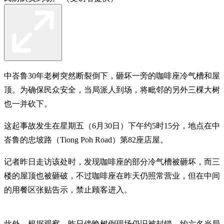
中峇鲁30年老树突然断裂倒下，砸坏一旁的咖啡座冷气槽和屋
顶。为确保民众安全，当局派人到场，将毗邻的另外三棵大树
也一并砍下。
这起事故发生在星期五（6月30日）下午约5时15分，地点在中
峇鲁的忠坡路（Tiong Poh Road）第82座店屋。
记者昨日走访该处时，发现咖啡座的部分冷气槽被砸坏，而三
楼的屋顶也被砸破，不过咖啡座在昨天仍照常营业，但在中间
的用餐区张贴告示，禁止顾客进入。
此外，根据观察，昨日傍晚树倒现场仍旧被封锁，约六名当局