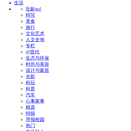
生活
壮龄go!
特写
美食
旅行
文化艺术
人文史地
专栏
@世代
生态与环保
时尚与美容
设计与家居
光影
科玩
科普
汽车
心事家事
精选
特辑
早报校园
热门