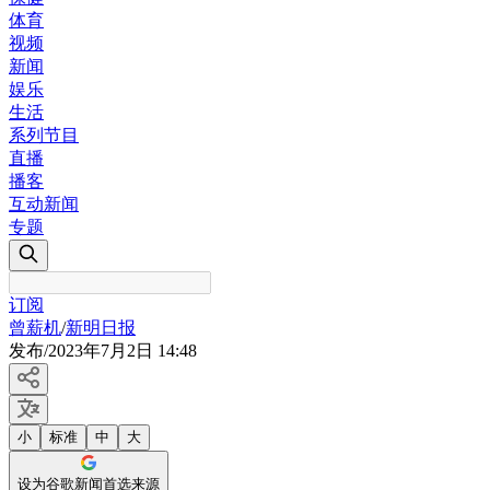
体育
视频
新闻
娱乐
生活
系列节目
直播
播客
互动新闻
专题
订阅
曾薪机
/
新明日报
发布
/
2023年7月2日 14:48
小
标准
中
大
设为谷歌新闻首选来源