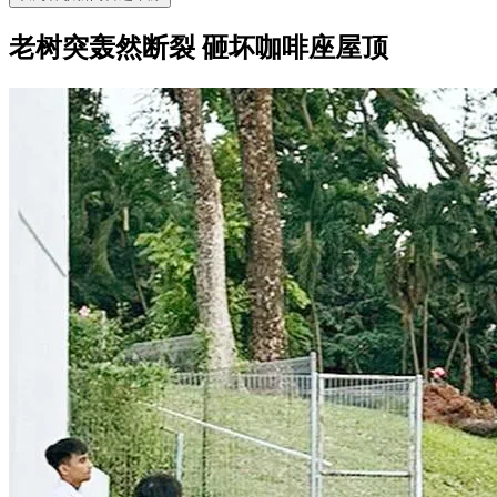
老树突轰然断裂 砸坏咖啡座屋顶