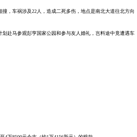
相撞，车祸涉及22人，造成二死多伤，地点是南北大道往北方向
人计划赴马参观彭亨国家公园和参与友人婚礼，岂料途中竟遭遇车
万8500元令吉（约1万4156新元）的赔款。