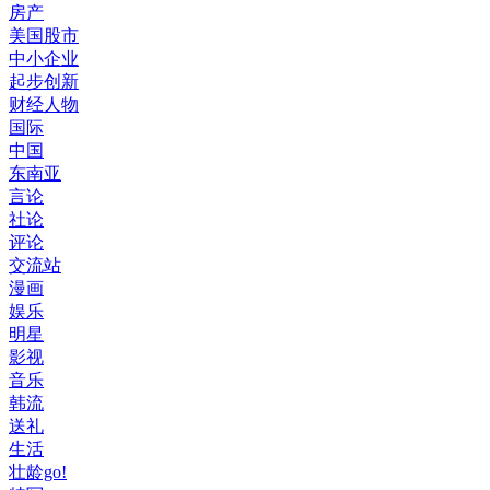
房产
美国股市
中小企业
起步创新
财经人物
国际
中国
东南亚
言论
社论
评论
交流站
漫画
娱乐
明星
影视
音乐
韩流
送礼
生活
壮龄go!