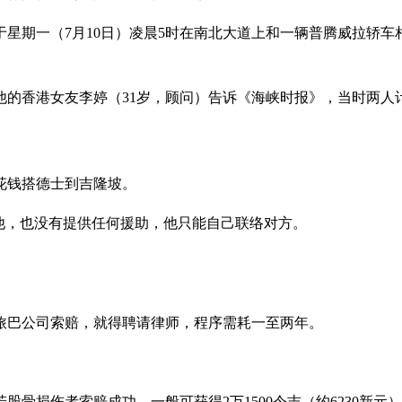
星期一（7月10日）凌晨5时在南北大道上和一辆普腾威拉轿车
他的香港女友李婷（31岁，顾问）告诉《海峡时报》，当时两
花钱搭德士到吉隆坡。
他，也没有提供任何援助，他只能自己联络对方。
旅巴公司索赔，就得聘请律师，程序需耗一至两年。
损伤者索赔成功，一般可获得2万1500令吉（约6230新元）至4