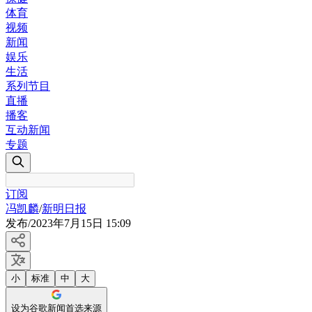
体育
视频
新闻
娱乐
生活
系列节目
直播
播客
互动新闻
专题
订阅
冯凯麟
/
新明日报
发布
/
2023年7月15日 15:09
小
标准
中
大
设为谷歌新闻首选来源