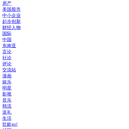
房产
美国股市
中小企业
起步创新
财经人物
国际
中国
东南亚
言论
社论
评论
交流站
漫画
娱乐
明星
影视
音乐
韩流
送礼
生活
壮龄go!