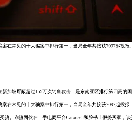
骗案在常见的十大骗案中排行第一，当局全年共接获7097起投报
在新加坡屏蔽超过155万次钓鱼攻击，是东南亚区排行第四高的
在常见的十大骗案中排行第一，当局全年共接获7097起投报，比20
受骗。诈骗团伙在二手电商平台Carousell和脸书上假扮买家