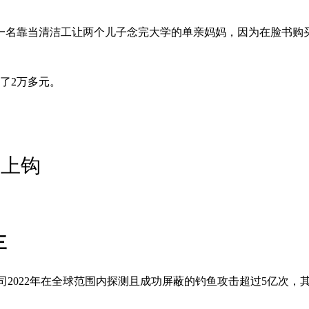
一名靠当清洁工让两个儿子念完大学的单亲妈妈，因为在脸书购
了2万多元。
人上钩
三
公司2022年在全球范围内探测且成功屏蔽的钓鱼攻击超过5亿次，