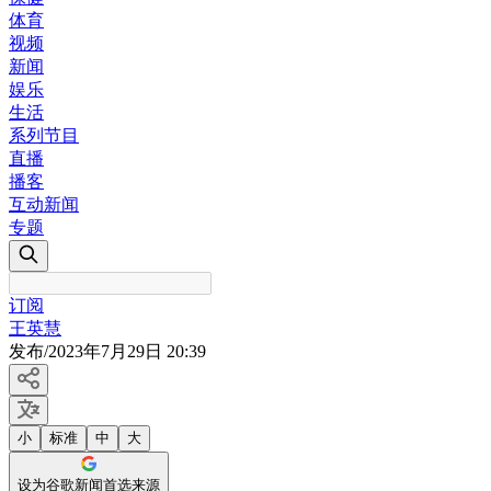
体育
视频
新闻
娱乐
生活
系列节目
直播
播客
互动新闻
专题
订阅
王英慧
发布
/
2023年7月29日 20:39
小
标准
中
大
设为谷歌新闻首选来源