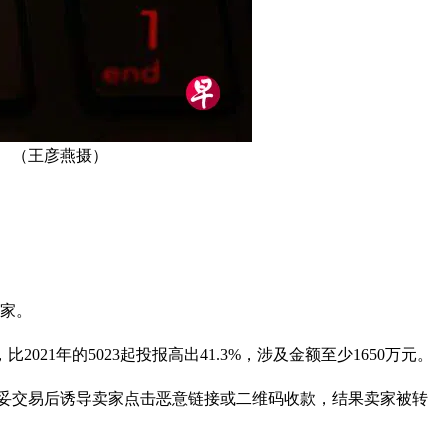
。 （王彦燕摄）
国家。
21年的5023起投报高出41.3%，涉及金额至少1650万元。
，谈妥交易后诱导卖家点击恶意链接或二维码收款，结果卖家被转