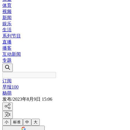
体育
视频
新闻
娱乐
生活
系列节目
直播
播客
互动新闻
专题
订阅
早报100
杨萌
发布
/
2023年8月9日 15:06
小
标准
中
大