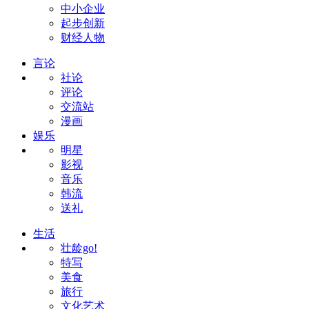
中小企业
起步创新
财经人物
言论
社论
评论
交流站
漫画
娱乐
明星
影视
音乐
韩流
送礼
生活
壮龄go!
特写
美食
旅行
文化艺术