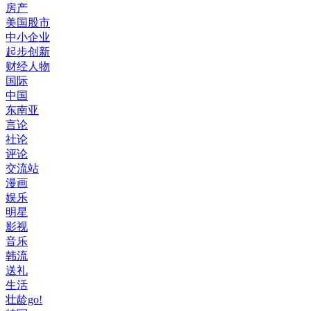
房产
美国股市
中小企业
起步创新
财经人物
国际
中国
东南亚
言论
社论
评论
交流站
漫画
娱乐
明星
影视
音乐
韩流
送礼
生活
壮龄go!