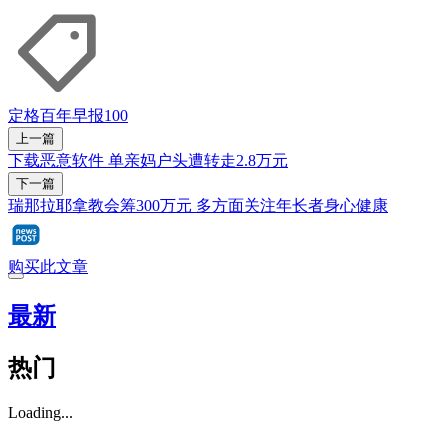
定格百年
早报100
上一篇
下载恶意软件 单亲妈户头遭转走2.8万元
下一篇
瑞那拉耶拿教会筹300万元 多方面关注年长者身心健康
购买此文章
最新
热门
Loading...