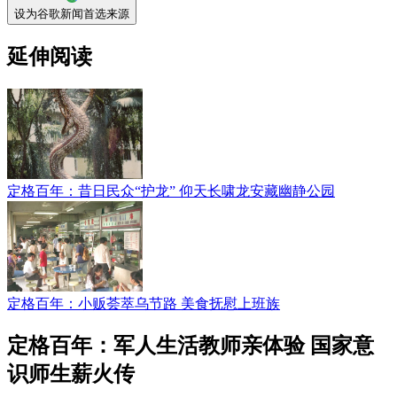
设为谷歌新闻首选来源
延伸阅读
定格百年：昔日民众“护龙” 仰天长啸龙安藏幽静公园
定格百年：小贩荟萃乌节路 美食抚慰上班族
定格百年：军人生活教师亲体验 国家意
识师生薪火传