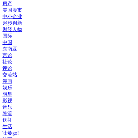
房产
美国股市
中小企业
起步创新
财经人物
国际
中国
东南亚
言论
社论
评论
交流站
漫画
娱乐
明星
影视
音乐
韩流
送礼
生活
壮龄go!