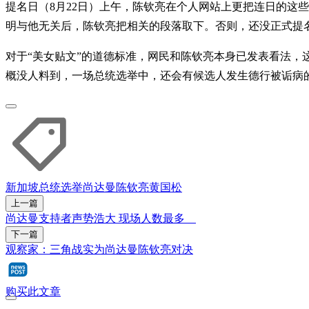
提名日（8月22日）上午，陈钦亮在个人网站上更把连日的这
明与他无关后，陈钦亮把相关的段落取下。否则，还没正式提
对于“美女贴文”的道德标准，网民和陈钦亮本身已发表看法
概没人料到，一场总统选举中，还会有候选人发生德行被诟病
新加坡总统选举
尚达曼
陈钦亮
黄国松
上一篇
尚达曼支持者声势浩大 现场人数最多
下一篇
观察家：三角战实为尚达曼陈钦亮对决
购买此文章