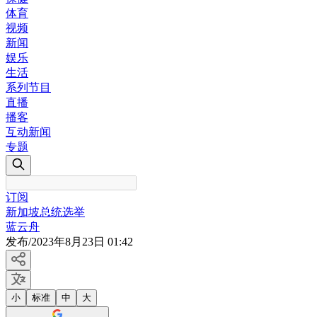
体育
视频
新闻
娱乐
生活
系列节目
直播
播客
互动新闻
专题
订阅
新加坡总统选举
蓝云舟
发布
/
2023年8月23日 01:42
小
标准
中
大