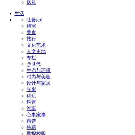
送礼
生活
壮龄go!
特写
美食
旅行
文化艺术
人文史地
专栏
@世代
生态与环保
时尚与美容
设计与家居
光影
科玩
科普
汽车
心事家事
精选
特辑
早报校园