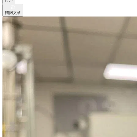
订户
赠阅文章