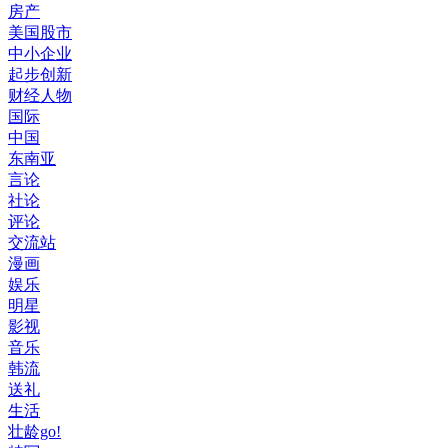
房产
美国股市
中小企业
起步创新
财经人物
国际
中国
东南亚
言论
社论
评论
交流站
漫画
娱乐
明星
影视
音乐
韩流
送礼
生活
壮龄go!