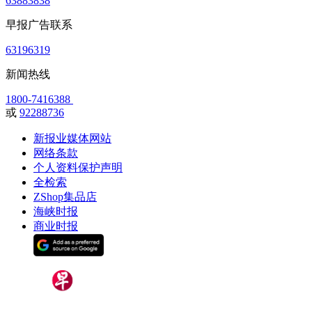
63883838
早报广告联系
63196319
新闻热线
1800-7416388
或
92288736
新报业媒体网站
网络条款
个人资料保护声明
全检索
ZShop集品店
海峡时报
商业时报