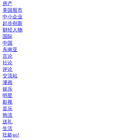
房产
美国股市
中小企业
起步创新
财经人物
国际
中国
东南亚
言论
社论
评论
交流站
漫画
娱乐
明星
影视
音乐
韩流
送礼
生活
壮龄go!