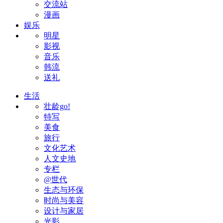
交流站
漫画
娱乐
明星
影视
音乐
韩流
送礼
生活
壮龄go!
特写
美食
旅行
文化艺术
人文史地
专栏
@世代
生态与环保
时尚与美容
设计与家居
光影