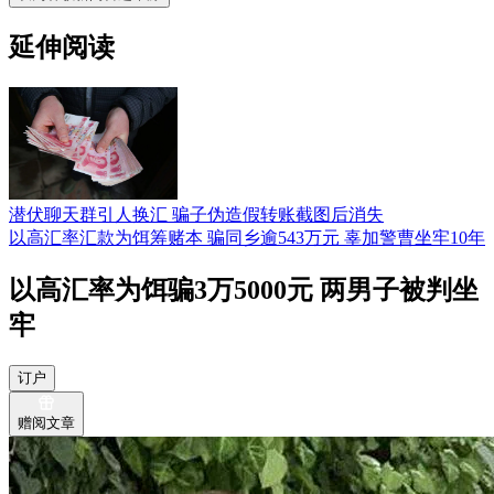
延伸阅读
潜伏聊天群引人换汇 骗子伪造假转账截图后消失
以高汇率汇款为饵筹赌本 骗同乡逾543万元 辜加警曹坐牢10年
以高汇率为饵骗3万5000元 两男子被判坐
牢
订户
赠阅文章