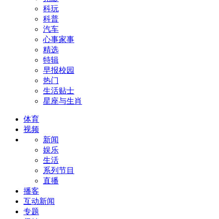
科玩
科普
汽车
心事家事
精选
特辑
早报校园
热门
生活贴士
星座与生肖
体育
视频
新闻
娱乐
生活
系列节目
直播
播客
互动新闻
专题