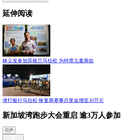
延伸阅读
林义发参加苏格兰马拉松 为特需儿童筹款
渣打银行马拉松 恢复两赛事总奖金增至30万元
新加坡湾跑步大会重启 逾3万人参加
订户