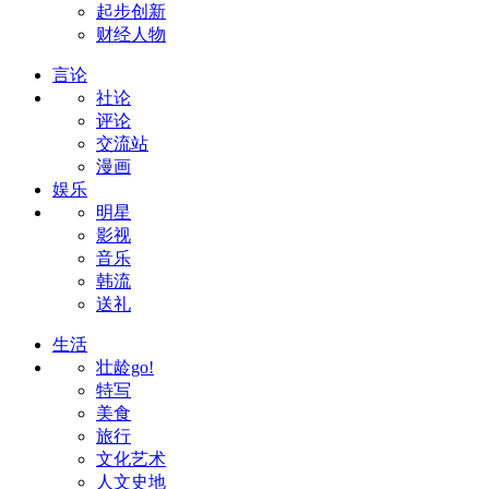
起步创新
财经人物
言论
社论
评论
交流站
漫画
娱乐
明星
影视
音乐
韩流
送礼
生活
壮龄go!
特写
美食
旅行
文化艺术
人文史地