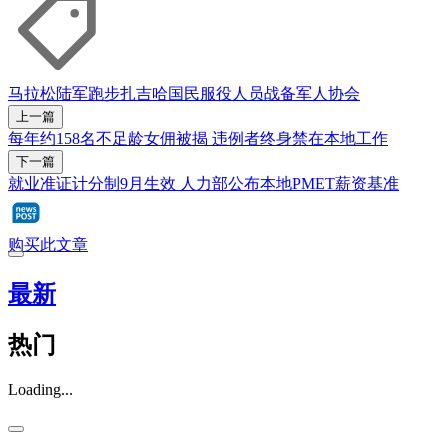
马拉松
陆军
跑步
扎吉哈
国民服役人员
战备军人协会
上一篇
每年约158名不足龄女佣被揭 违例者终身禁在本地工作
下一篇
就业准证计分制9月生效 人力部公布本地PMET薪资基准
购买此文章
最新
热门
Loading...