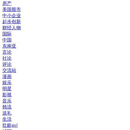
房产
美国股市
中小企业
起步创新
财经人物
国际
中国
东南亚
言论
社论
评论
交流站
漫画
娱乐
明星
影视
音乐
韩流
送礼
生活
壮龄go!