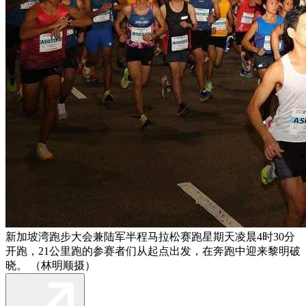
新加坡湾跑步大会兼陆军半程马拉松赛跑星期天凌晨4时30分
开跑，21公里跑的参赛者们从起点出发，在奔跑中迎来黎明破
晓。 （林明顺摄）