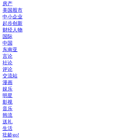
房产
美国股市
中小企业
起步创新
财经人物
国际
中国
东南亚
言论
社论
评论
交流站
漫画
娱乐
明星
影视
音乐
韩流
送礼
生活
壮龄go!