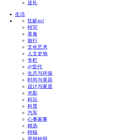
送礼
生活
壮龄go!
特写
美食
旅行
文化艺术
人文史地
专栏
@世代
生态与环保
时尚与美容
设计与家居
光影
科玩
科普
汽车
心事家事
精选
特辑
早报校园