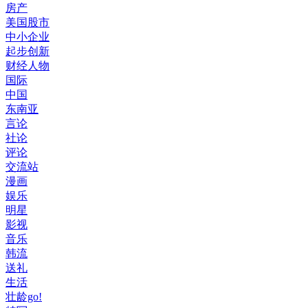
房产
美国股市
中小企业
起步创新
财经人物
国际
中国
东南亚
言论
社论
评论
交流站
漫画
娱乐
明星
影视
音乐
韩流
送礼
生活
壮龄go!