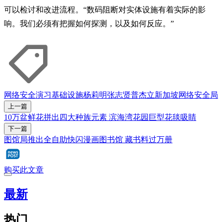
可以检讨和改进流程。“数码阻断对实体设施有着实际的影
响。我们必须有把握如何探测，以及如何反应。”
网络安全
演习
基础设施
杨莉明
张志贤
普杰立
新加坡网络安全局
上一篇
10万盆鲜花拼出四大种族元素 滨海湾花园巨型花毯吸睛
下一篇
图馆局推出全自助快闪漫画图书馆 藏书料过万册
购买此文章
最新
热门