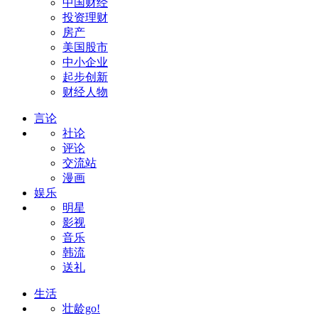
中国财经
投资理财
房产
美国股市
中小企业
起步创新
财经人物
言论
社论
评论
交流站
漫画
娱乐
明星
影视
音乐
韩流
送礼
生活
壮龄go!