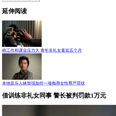
延伸阅读
称工作和课业压力大 青年非礼女童监五个月
本地音乐人林智强加控一项侮辱女性尊严罪状
借训练非礼女同事 警长被判罚款1万元