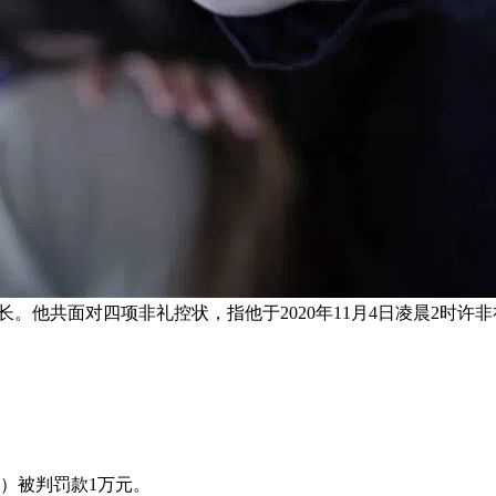
。他共面对四项非礼控状，指他于2020年11月4日凌晨2时许
）被判罚款1万元。