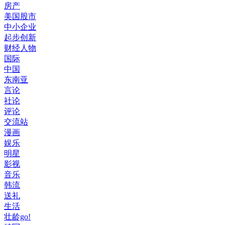
房产
美国股市
中小企业
起步创新
财经人物
国际
中国
东南亚
言论
社论
评论
交流站
漫画
娱乐
明星
影视
音乐
韩流
送礼
生活
壮龄go!