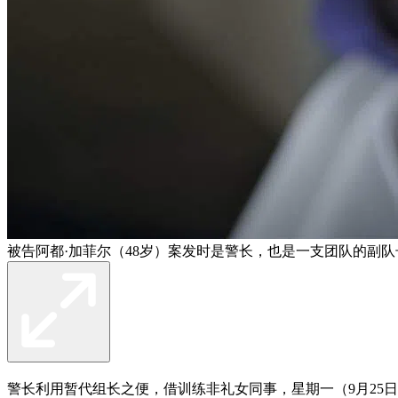
被告阿都·加菲尔（48岁）案发时是警长，也是一支团队的副队长
警长利用暂代组长之便，借训练非礼女同事，星期一（9月25日