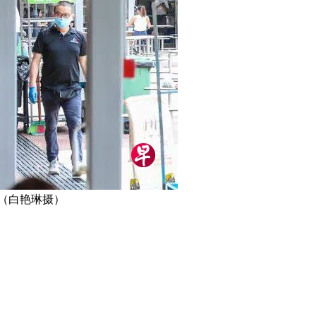
（白艳琳摄）