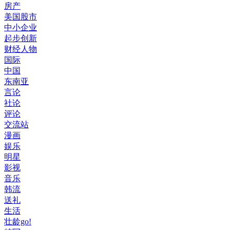
房产
美国股市
中小企业
起步创新
财经人物
国际
中国
东南亚
言论
社论
评论
交流站
漫画
娱乐
明星
影视
音乐
韩流
送礼
生活
壮龄go!