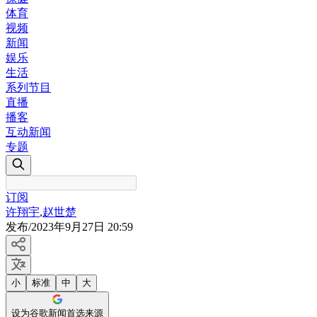
体育
视频
新闻
娱乐
生活
系列节目
直播
播客
互动新闻
专题
订阅
许翔宇
,
赵世楚
发布
/
2023年9月27日 20:59
小
标准
中
大
设为谷歌新闻首选来源