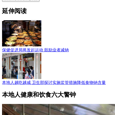
延伸阅读
保健促进局将发起运动 鼓励业者减钠
本地人越吃越咸 卫生部探讨实施监管措施降低食物钠含量
本地人健康和饮食六大警钟