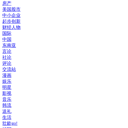
房产
美国股市
中小企业
起步创新
财经人物
国际
中国
东南亚
言论
社论
评论
交流站
漫画
娱乐
明星
影视
音乐
韩流
送礼
生活
壮龄go!