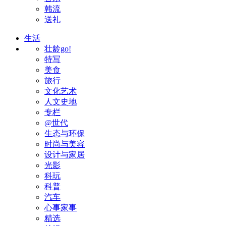
韩流
送礼
生活
壮龄go!
特写
美食
旅行
文化艺术
人文史地
专栏
@世代
生态与环保
时尚与美容
设计与家居
光影
科玩
科普
汽车
心事家事
精选