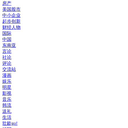
房产
美国股市
中小企业
起步创新
财经人物
国际
中国
东南亚
言论
社论
评论
交流站
漫画
娱乐
明星
影视
音乐
韩流
送礼
生活
壮龄go!