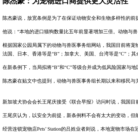
陈杰豪：为宠物进口商提供更大灵活性
陈杰豪说，放宽条例是为了在保证动物安全和生物多样性的
他说：“本地的进口猫狗数量比五年前显著增加三倍。动物与兽医事务组计划依
根据国家公园局属下的动物与兽医事务组网站，我国目前将宠
法国、日本、香港等是“B”；加拿大、美国、台湾等是“C”；
在新条例下，当局拟将“B”和“C”等级合并成为低风险国家与
陈杰豪在贴文中也提到，动物与兽医事务组长期以来和移民与
新加坡犬协会会长王尾庆接受《联合早报》访问时说，我国目
王尾庆认为，以安全为前提，新条例料不会有太大的变动，但
经营连锁宠物店Pets’ Station的吕姓业者则说，本地