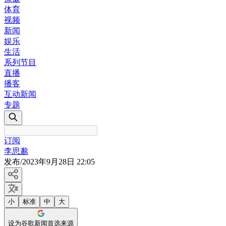
体育
视频
新闻
娱乐
生活
系列节目
直播
播客
互动新闻
专题
订阅
李思邈
发布
/
2023年9月28日 22:05
小
标准
中
大
设为谷歌新闻首选来源