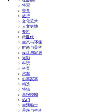
壮龄go!
特写
美食
旅行
文化艺术
人文史地
专栏
@世代
生态与环保
时尚与美容
设计与家居
光影
科玩
科普
汽车
心事家事
精选
特辑
早报校园
热门
生活贴士
星座与生肖