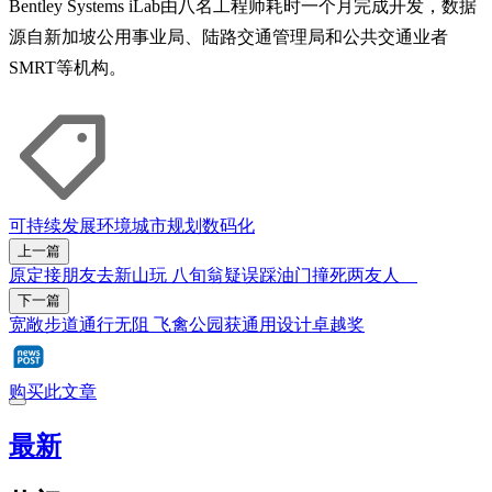
Bentley Systems iLab由八名工程师耗时一个月完成开发，数据
源自新加坡公用事业局、陆路交通管理局和公共交通业者
SMRT等机构。
可持续发展
环境
城市规划
数码化
上一篇
原定接朋友去新山玩 八旬翁疑误踩油门撞死两友人
下一篇
宽敞步道通行无阻 飞禽公园获通用设计卓越奖
购买此文章
最新