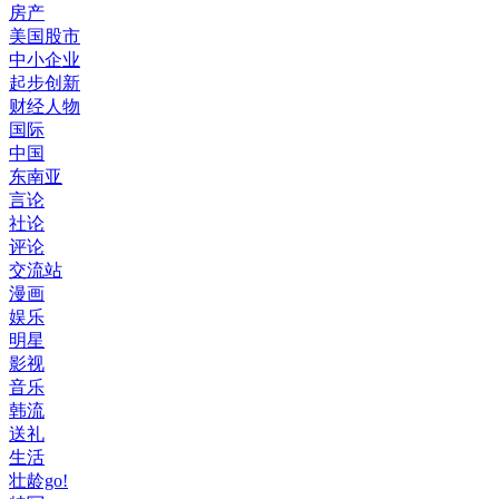
房产
美国股市
中小企业
起步创新
财经人物
国际
中国
东南亚
言论
社论
评论
交流站
漫画
娱乐
明星
影视
音乐
韩流
送礼
生活
壮龄go!