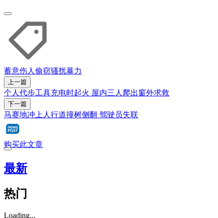
蓄意伤人
偷窃
骚扰
暴力
上一篇
个人代步工具充电时起火 屋内三人爬出窗外求救
下一篇
马赛地冲上人行道撞树侧翻 驾驶员失联
购买此文章
最新
热门
Loading...