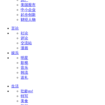
美国股市
中小企业
起步创新
财经人物
言论
社论
评论
交流站
漫画
娱乐
明星
影视
音乐
韩流
送礼
生活
壮龄go!
特写
美食