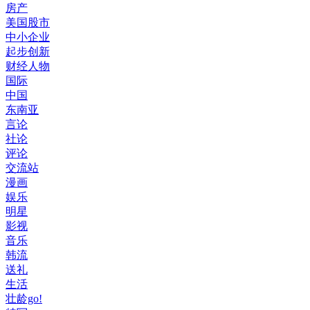
房产
美国股市
中小企业
起步创新
财经人物
国际
中国
东南亚
言论
社论
评论
交流站
漫画
娱乐
明星
影视
音乐
韩流
送礼
生活
壮龄go!