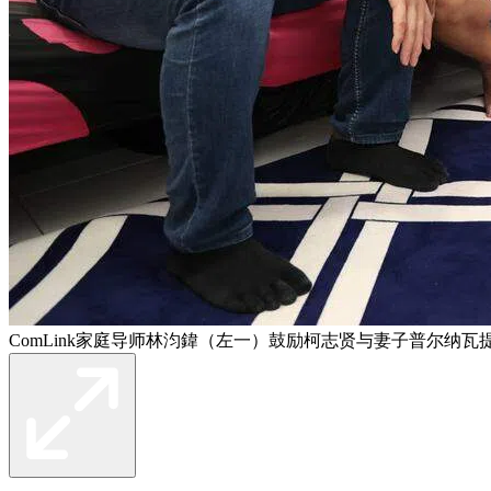
ComLink家庭导师林汮鍏（左一）鼓励柯志贤与妻子普尔纳