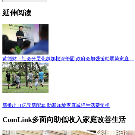
延伸阅读
黄循财：社会分层化越加根深蒂固 政府会加强援助弱势家庭
新推出11亿元新配套 助新加坡家庭减轻生活费负担
ComLink多面向助低收入家庭改善生活