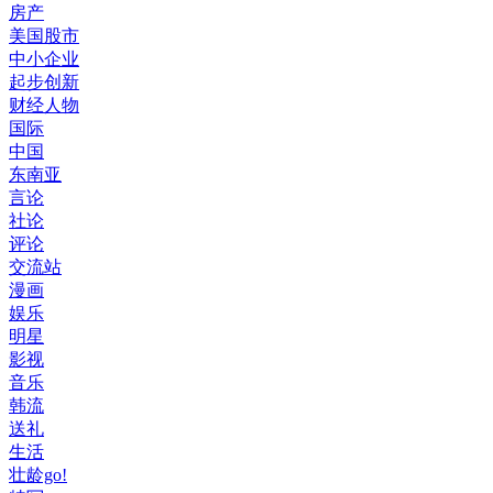
房产
美国股市
中小企业
起步创新
财经人物
国际
中国
东南亚
言论
社论
评论
交流站
漫画
娱乐
明星
影视
音乐
韩流
送礼
生活
壮龄go!