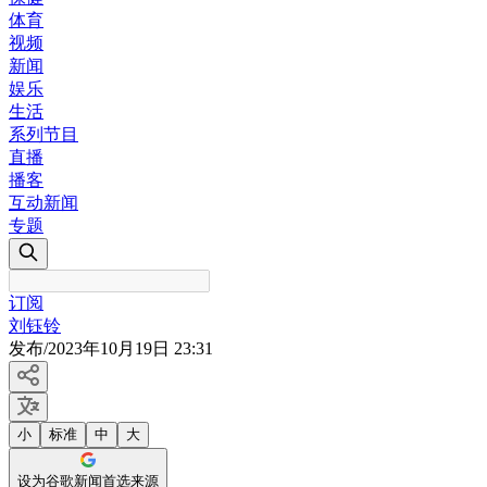
体育
视频
新闻
娱乐
生活
系列节目
直播
播客
互动新闻
专题
订阅
刘钰铃
发布
/
2023年10月19日 23:31
小
标准
中
大
设为谷歌新闻首选来源