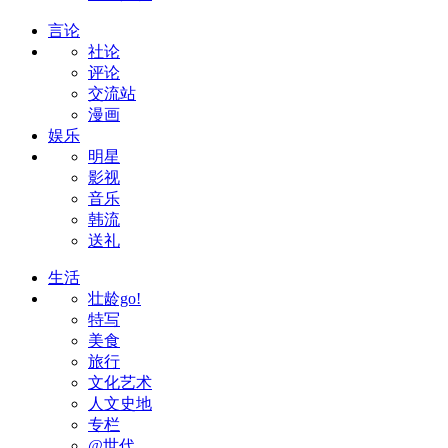
言论
社论
评论
交流站
漫画
娱乐
明星
影视
音乐
韩流
送礼
生活
壮龄go!
特写
美食
旅行
文化艺术
人文史地
专栏
@世代