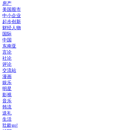
房产
美国股市
中小企业
起步创新
财经人物
国际
中国
东南亚
言论
社论
评论
交流站
漫画
娱乐
明星
影视
音乐
韩流
送礼
生活
壮龄go!