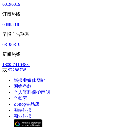
63196319
订阅热线
63883838
早报广告联系
63196319
新闻热线
1800-7416388
或
92288736
新报业媒体网站
网络条款
个人资料保护声明
全检索
ZShop集品店
海峡时报
商业时报