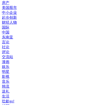
房产
美国股市
中小企业
起步创新
财经人物
国际
中国
东南亚
言论
社论
评论
交流站
漫画
娱乐
明星
影视
音乐
韩流
送礼
生活
壮龄go!