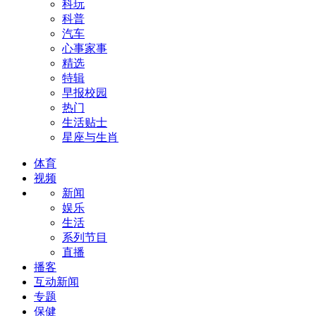
科玩
科普
汽车
心事家事
精选
特辑
早报校园
热门
生活贴士
星座与生肖
体育
视频
新闻
娱乐
生活
系列节目
直播
播客
互动新闻
专题
保健