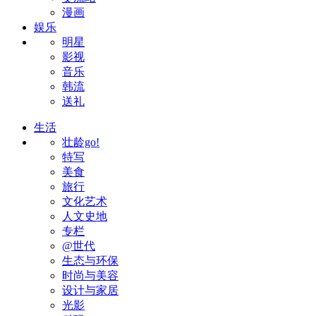
漫画
娱乐
明星
影视
音乐
韩流
送礼
生活
壮龄go!
特写
美食
旅行
文化艺术
人文史地
专栏
@世代
生态与环保
时尚与美容
设计与家居
光影