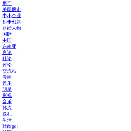
房产
美国股市
中小企业
起步创新
财经人物
国际
中国
东南亚
言论
社论
评论
交流站
漫画
娱乐
明星
影视
音乐
韩流
送礼
生活
壮龄go!