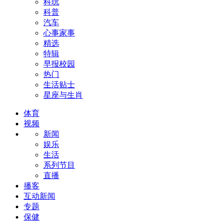
科玩
科普
汽车
心事家事
精选
特辑
早报校园
热门
生活贴士
星座与生肖
体育
视频
新闻
娱乐
生活
系列节目
直播
播客
互动新闻
专题
保健