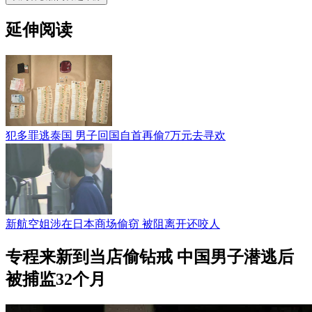
延伸阅读
犯多罪逃泰国 男子回国自首再偷7万元去寻欢
新航空姐涉在日本商场偷窃 被阻离开还咬人
专程来新到当店偷钻戒 中国男子潜逃后
被捕监32个月