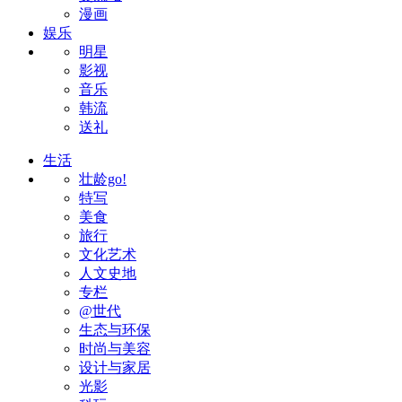
漫画
娱乐
明星
影视
音乐
韩流
送礼
生活
壮龄go!
特写
美食
旅行
文化艺术
人文史地
专栏
@世代
生态与环保
时尚与美容
设计与家居
光影