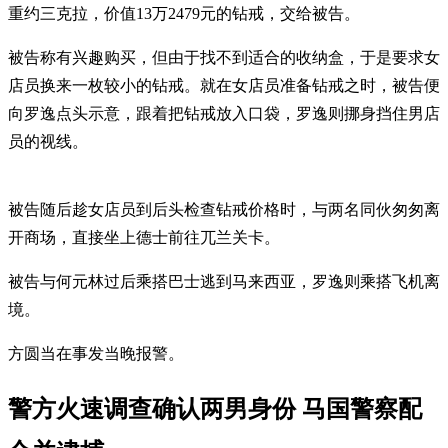
重约三克拉，价值13万2479元的钻戒，交给被告。
被告称有兴趣购买，但由于找不到适合的收纳盒，于是要求女
店员换来一枚较小的钻戒。就在女店员准备钻戒之时，被告便
向罗逸点头示意，跟着把钻戒放入口袋，罗逸则挪身挡住男店
员的视线。
被告随后趁女店员到后头检查钻戒价格时，与两名同伙匆匆离
开商场，直接坐上德士前往兀兰关卡。
被告与何元林过后乘搭巴士逃到马来西亚，罗逸则乘搭飞机离
境。
方圆当在事发当晚报警。
警方火速调查确认两男身份 马国警察配