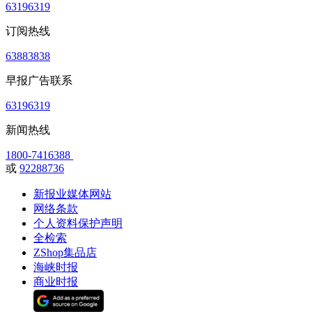
63196319
订阅热线
63883838
早报广告联系
63196319
新闻热线
1800-7416388
或
92288736
新报业媒体网站
网络条款
个人资料保护声明
全检索
ZShop集品店
海峡时报
商业时报