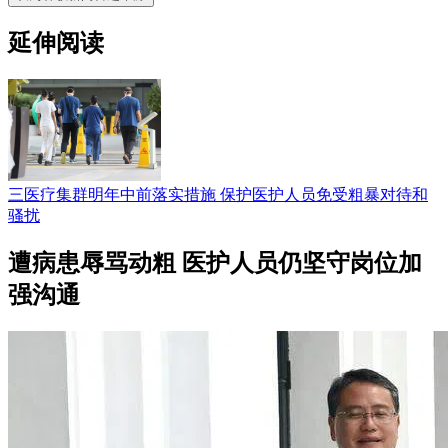
延伸阅读
三医疗集群明年中前落实措施 保护医护人员免受粗暴对待和
骚扰
遭病患辱骂动粗 医护人员仍坚守岗位加
强沟通