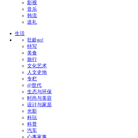
影视
音乐
韩流
送礼
生活
壮龄go!
特写
美食
旅行
文化艺术
人文史地
专栏
@世代
生态与环保
时尚与美容
设计与家居
光影
科玩
科普
汽车
心事家事