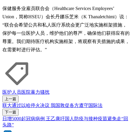
保健服务业雇员联合会（Healthcare Services Employees’
Union，简称HSEU）会长丹娜乐芝米（K Thanaletchimi）说：
“联合会希望公共和私人医疗系统会更广泛地实施框架措施，
保护每一位医护人员，维护他们的尊严，确保他们获得应有的
尊重。我们期待医疗机构实施框架，将观察有关措施的成果，
在需要时进行评估。”
医护人员
医院
暴力
骚扰
上一篇
联大通过以哈停火决议 我国敦促各方遵守国际法
下一篇
日增5000起冠病病例 王乙康吁国人防疫与接种疫苗避免走“回
头路”