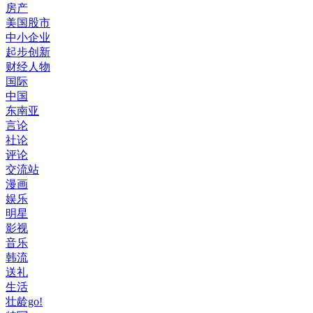
房产
美国股市
中小企业
起步创新
财经人物
国际
中国
东南亚
言论
社论
评论
交流站
漫画
娱乐
明星
影视
音乐
韩流
送礼
生活
壮龄go!