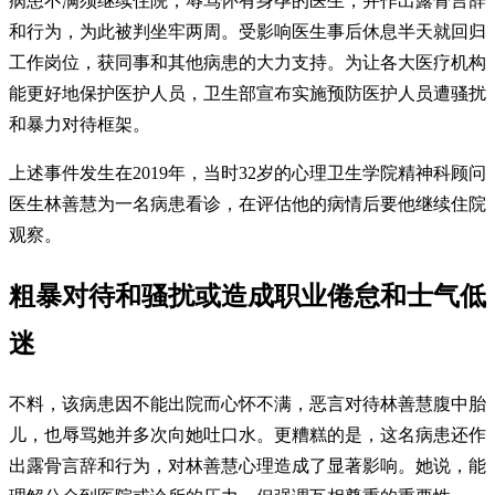
病患不满须继续住院，辱骂怀有身孕的医生，并作出露骨言辞
和行为，为此被判坐牢两周。受影响医生事后休息半天就回归
工作岗位，获同事和其他病患的大力支持。为让各大医疗机构
能更好地保护医护人员，卫生部宣布实施预防医护人员遭骚扰
和暴力对待框架。
上述事件发生在2019年，当时32岁的心理卫生学院精神科顾问
医生林善慧为一名病患看诊，在评估他的病情后要他继续住院
观察。
粗暴对待和骚扰或造成职业倦怠和士气低
迷
不料，该病患因不能出院而心怀不满，恶言对待林善慧腹中胎
儿，也辱骂她并多次向她吐口水。更糟糕的是，这名病患还作
出露骨言辞和行为，对林善慧心理造成了显著影响。她说，能