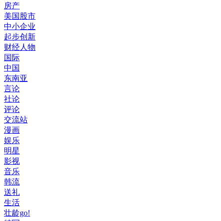
房产
美国股市
中小企业
起步创新
财经人物
国际
中国
东南亚
言论
社论
评论
交流站
漫画
娱乐
明星
影视
音乐
韩流
送礼
生活
壮龄go!