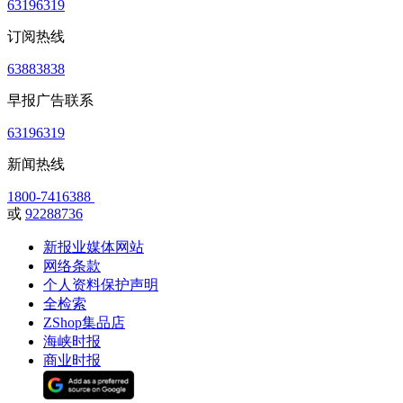
63196319
订阅热线
63883838
早报广告联系
63196319
新闻热线
1800-7416388
或
92288736
新报业媒体网站
网络条款
个人资料保护声明
全检索
ZShop集品店
海峡时报
商业时报