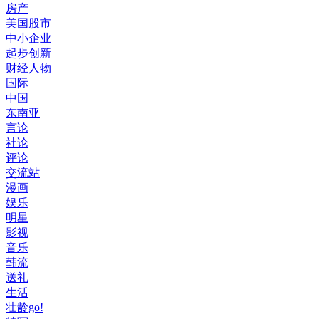
房产
美国股市
中小企业
起步创新
财经人物
国际
中国
东南亚
言论
社论
评论
交流站
漫画
娱乐
明星
影视
音乐
韩流
送礼
生活
壮龄go!