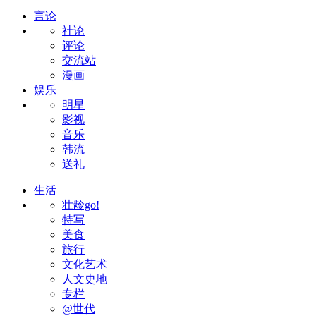
言论
社论
评论
交流站
漫画
娱乐
明星
影视
音乐
韩流
送礼
生活
壮龄go!
特写
美食
旅行
文化艺术
人文史地
专栏
@世代