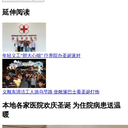
延伸阅读
年轻义工“胆大心细” 疗养院办圣诞派对
义顺东清洁工人游乌节路 坐敞篷巴士看圣诞灯饰
本地各家医院欢庆圣诞 为住院病患送温
暖