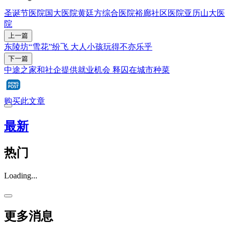
圣诞节
医院
国大医院
黄廷方综合医院
裕廊社区医院
亚历山大医
院
上一篇
东陵坊“雪花”纷飞 大人小孩玩得不亦乐乎
下一篇
中途之家和社企提供就业机会 释囚在城市种菜
购买此文章
最新
热门
Loading...
更多消息