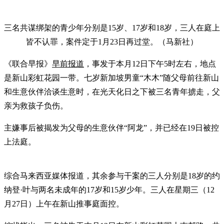
三名共谋绑架的青少年分别是15岁、17岁和18岁，三人在庭上
皆不认罪，案件定于1月23日再过堂。（马新社）
《联合早报》
早前报道
，事发于本月12日下午5时左右，地点
是新山彩虹花园一带。七岁新加坡男童“木木”随父母前往新山
和生意伙伴洽谈生意时，在光天化日之下被三名青年掳走，父
亲为救孩子负伤。
主嫌事后被揭发为父母的生意伙伴“阿龙”，并已经在19日被控
上法庭。
综合马来西亚媒体报道，其余参与干案的三人分别是18岁的约
纳登·叶与两名未成年的17岁和15岁少年。三人在星期三（12
月27日）上午在新山推事庭面控。