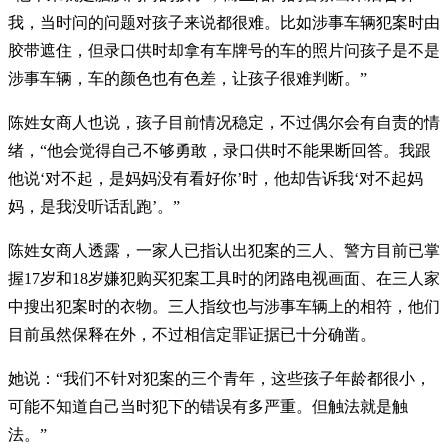
我，当时问的问题对孩子来说都很难。比如涉事车辆犯案时由
胶带遮住，但录口供时却拿有车牌号的车的照片问孩子是不是
涉事车辆，车的颜色也有色差，让孩子很难判断。”
陈姓女商人也说，孩子目前情况稳定，不过偶尔会有自责的情
绪，“他会觉得自己不够勇敢，录口供时不能果断回答。我跟
他说‘对不起，是妈妈没有看好你’时，他却告诉我‘对不起妈
妈，是我没听话乱跑’。”
陈姓女商人透露，一家人已指认出犯案的三人、警方目前已掌
握17岁和18岁嫌犯购买犯案工具时的闭路电视画面、在三人家
中搜出犯案时的衣物。三人指纹也与涉事车辆上的相符，他们
目前虽然保释在外，不过相信定罪证据已十分确凿。
她说：“我们不针对犯案的三个青年，这些孩子年龄都很小，
可能不知道自己当时犯下的错误有多严重。但触法就是触
法。”