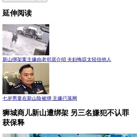
延伸阅读
新山绑架案主嫌由老邻居介绍 夫妇悔叹太轻信他人
七岁男童在新山险被绑 主嫌已落网
狮城商儿新山遭绑架 另三名嫌犯不认罪
获保释