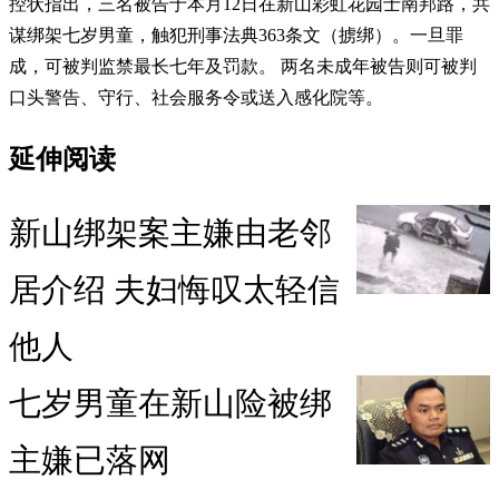
控状指出，三名被告于本月12日在新山彩虹花园士南邦路，共
谋绑架七岁男童，触犯刑事法典363条文（掳绑）。一旦罪
成，可被判监禁最长七年及罚款。 两名未成年被告则可被判
口头警告、守行、社会服务令或送入感化院等。
延伸阅读
新山绑架案主嫌由老邻
居介绍 夫妇悔叹太轻信
他人
七岁男童在新山险被绑
主嫌已落网