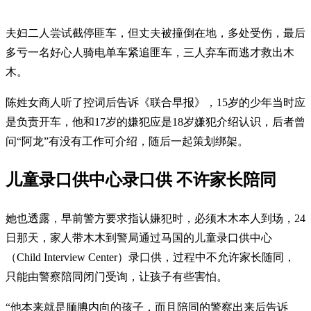
夫妇二人尝试截停匪车，但丈夫被撞倒在地，多处受伤，最后
多亏一名好心人骑电单车紧追匪车，三人弃车而逃才救出木
木。
陈姓女商人听了控词后告诉《联合早报》，15岁的少年当时应
是负责开车，他和17岁的嫌犯应是18岁嫌犯介绍认识，后者曾
问“阿龙”有没有工作可介绍，随后一起策划绑架。
儿童录口供中心录口供 不许家长陪同
她也透露，早前警方要求指认嫌犯时，必须木木本人到场，24
日那天，家人带木木到警局通过马国的儿童录口供中心
（Child Interview Center）录口供，过程中不允许家长随同，
只能由警察陪同闭门受询，让孩子有些害怕。
“他本来就是腼腆内向的孩子，而且陪同的警察出来后告诉