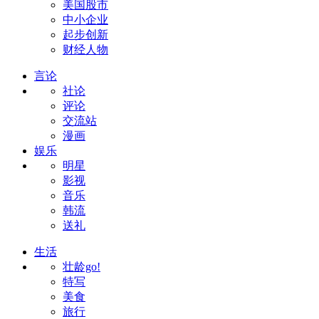
美国股市
中小企业
起步创新
财经人物
言论
社论
评论
交流站
漫画
娱乐
明星
影视
音乐
韩流
送礼
生活
壮龄go!
特写
美食
旅行