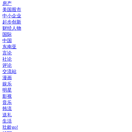
房产
美国股市
中小企业
起步创新
财经人物
国际
中国
东南亚
言论
社论
评论
交流站
漫画
娱乐
明星
影视
音乐
韩流
送礼
生活
壮龄go!