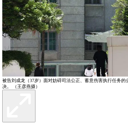
被告刘成龙（37岁）面对妨碍司法公正、蓄意伤害执行任务的
决。 （王彦燕摄）