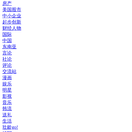
房产
美国股市
中小企业
起步创新
财经人物
国际
中国
东南亚
言论
社论
评论
交流站
漫画
娱乐
明星
影视
音乐
韩流
送礼
生活
壮龄go!