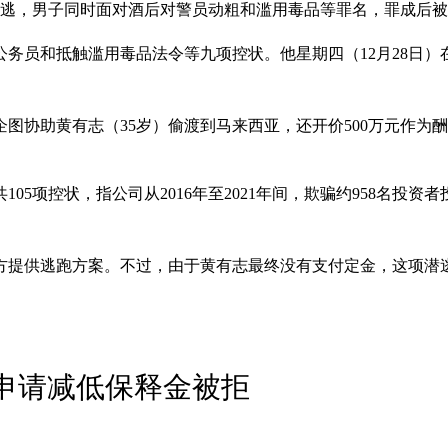
志潜逃，男子同时面对酒后对警员动粗和滥用毒品等罪名，罪成后被
公务员和抵触滥用毒品法令等九项控状。他星期四（12月28日
年企图协助黄有志（35岁）偷渡到马来西亚，还开价500万元作为
项控状，指公司从2016年至2021年间，欺骗约958名投资者投入
方提供逃跑方案。不过，由于黄有志最终没有支付定金，这项潜
志申请减低保释金被拒