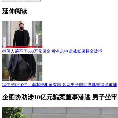
延伸阅读
担保人筹不了600万元保金 黄有志申请减低保释金被拒
狱中结识10亿元骗案嫌犯黄有志 多两男子图助潜逃未得逞被捕
企图协助涉10亿元骗案董事潜逃 男子坐牢