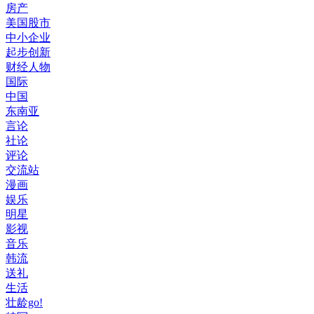
房产
美国股市
中小企业
起步创新
财经人物
国际
中国
东南亚
言论
社论
评论
交流站
漫画
娱乐
明星
影视
音乐
韩流
送礼
生活
壮龄go!