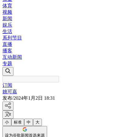
体育
视频
新闻
娱乐
生活
系列节目
直播
播客
互动新闻
专题
订阅
姚可嘉
发布
/
2024年1月2日 18:31
小
标准
中
大
设为谷歌新闻首选来源