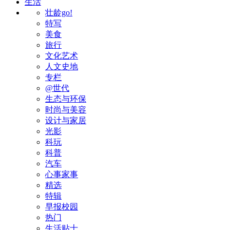
生活
壮龄go!
特写
美食
旅行
文化艺术
人文史地
专栏
@世代
生态与环保
时尚与美容
设计与家居
光影
科玩
科普
汽车
心事家事
精选
特辑
早报校园
热门
生活贴士