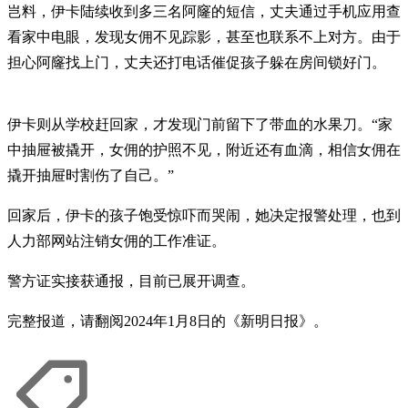
岂料，伊卡陆续收到多三名阿窿的短信，丈夫通过手机应用查
看家中电眼，发现女佣不见踪影，甚至也联系不上对方。由于
担心阿窿找上门，丈夫还打电话催促孩子躲在房间锁好门。
伊卡则从学校赶回家，才发现门前留下了带血的水果刀。“家
中抽屉被撬开，女佣的护照不见，附近还有血滴，相信女佣在
撬开抽屉时割伤了自己。”
回家后，伊卡的孩子饱受惊吓而哭闹，她决定报警处理，也到
人力部网站注销女佣的工作准证。
警方证实接获通报，目前已展开调查。
完整报道，请翻阅2024年1月8日的《新明日报》。