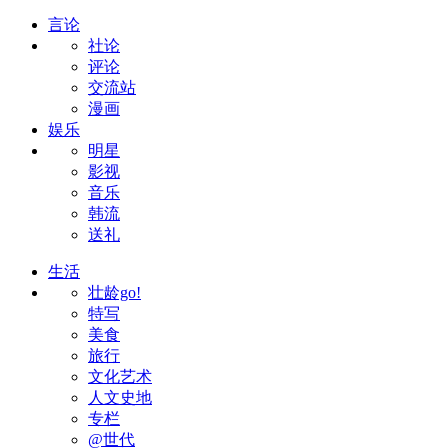
言论
社论
评论
交流站
漫画
娱乐
明星
影视
音乐
韩流
送礼
生活
壮龄go!
特写
美食
旅行
文化艺术
人文史地
专栏
@世代