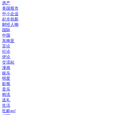
房产
美国股市
中小企业
起步创新
财经人物
国际
中国
东南亚
言论
社论
评论
交流站
漫画
娱乐
明星
影视
音乐
韩流
送礼
生活
壮龄go!