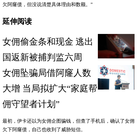
欠阿窿债，但没说清楚具体理由和数额。”
延伸阅读
女佣偷金条和现金 逃出
国返新被捕判监六周
女佣坠骗局借阿窿人数
大增 当局拟扩大“家庭帮
佣守望者计划”
最初，伊卡还以为女佣企图骗钱，但查了手机后，确认了女佣
欠下阿窿债，自己也收到了威胁短信。