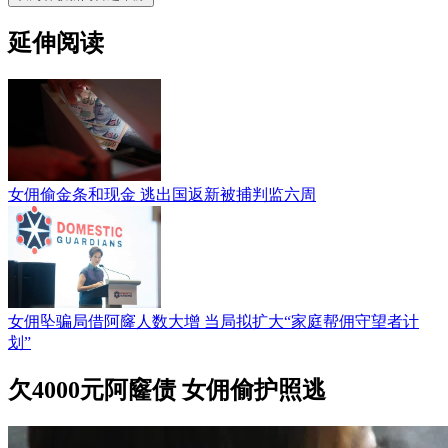
延伸阅读
女佣偷金条和现金 逃出国返新被捕判监六周
女佣坠骗局借阿窿人数大增 当局拟扩大“家庭帮佣守望者计
划”
欠4000元阿窿债 女佣偷护照逃