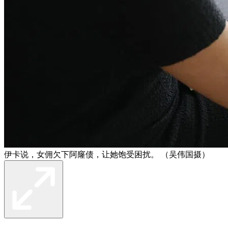
伊卡说，女佣欠下阿窿债，让她饱受困扰。 （吴伟国摄）