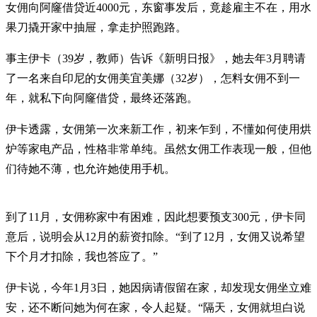
女佣向阿窿借贷近4000元，东窗事发后，竟趁雇主不在，用水
果刀撬开家中抽屉，拿走护照跑路。
事主伊卡（39岁，教师）告诉《新明日报》，她去年3月聘请
了一名来自印尼的女佣美宜美娜（32岁），怎料女佣不到一
年，就私下向阿窿借贷，最终还落跑。
伊卡透露，女佣第一次来新工作，初来乍到，不懂如何使用烘
炉等家电产品，性格非常单纯。虽然女佣工作表现一般，但他
们待她不薄，也允许她使用手机。
到了11月，女佣称家中有困难，因此想要预支300元，伊卡同
意后，说明会从12月的薪资扣除。“到了12月，女佣又说希望
下个月才扣除，我也答应了。”
伊卡说，今年1月3日，她因病请假留在家，却发现女佣坐立难
安，还不断问她为何在家，令人起疑。“隔天，女佣就坦白说