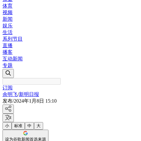
体育
视频
新闻
娱乐
生活
系列节目
直播
播客
互动新闻
专题
订阅
余明飞
/
新明日报
发布
/
2024年1月8日 15:10
小
标准
中
大
设为谷歌新闻首选来源