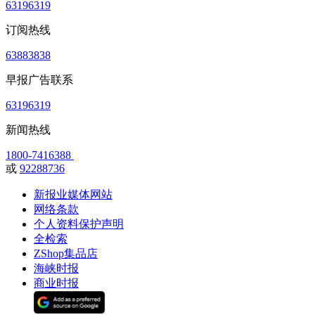
63196319
订阅热线
63883838
早报广告联系
63196319
新闻热线
1800-7416388
或
92288736
新报业媒体网站
网络条款
个人资料保护声明
全检索
ZShop集品店
海峡时报
商业时报