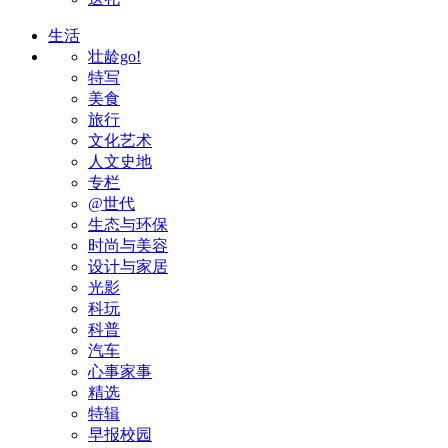
生活
壮龄go!
特写
美食
旅行
文化艺术
人文史地
专栏
@世代
生态与环保
时尚与美容
设计与家居
光影
科玩
科普
汽车
心事家事
精选
特辑
早报校园