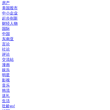
房产
美国股市
中小企业
起步创新
财经人物
国际
中国
东南亚
言论
社论
评论
交流站
漫画
娱乐
明星
影视
音乐
韩流
送礼
生活
壮龄go!