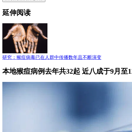
延伸阅读
研究：猴痘病毒已在人群中传播数年且不断演变
本地猴痘病例去年共32起 近八成于9月至1