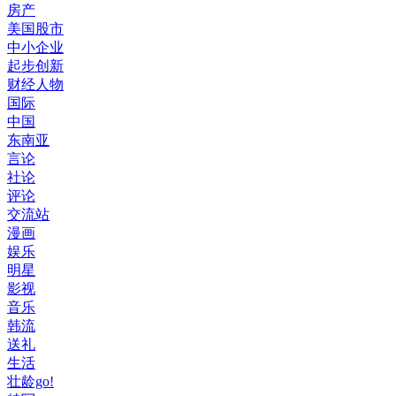
房产
美国股市
中小企业
起步创新
财经人物
国际
中国
东南亚
言论
社论
评论
交流站
漫画
娱乐
明星
影视
音乐
韩流
送礼
生活
壮龄go!