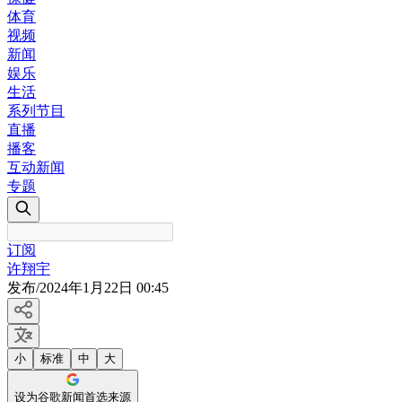
体育
视频
新闻
娱乐
生活
系列节目
直播
播客
互动新闻
专题
订阅
许翔宇
发布
/
2024年1月22日 00:45
小
标准
中
大
设为谷歌新闻首选来源