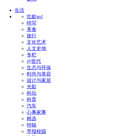
生活
壮龄go!
特写
美食
旅行
文化艺术
人文史地
专栏
@世代
生态与环保
时尚与美容
设计与家居
光影
科玩
科普
汽车
心事家事
精选
特辑
早报校园