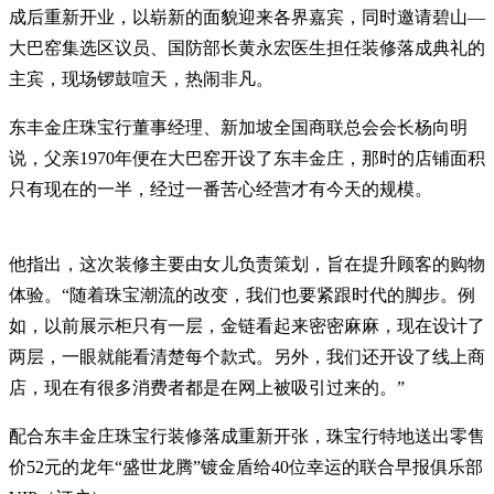
成后重新开业，以崭新的面貌迎来各界嘉宾，同时邀请碧山—
大巴窑集选区议员、国防部长黄永宏医生担任装修落成典礼的
主宾，现场锣鼓喧天，热闹非凡。
东丰金庄珠宝行董事经理、新加坡全国商联总会会长杨向明
说，父亲1970年便在大巴窑开设了东丰金庄，那时的店铺面积
只有现在的一半，经过一番苦心经营才有今天的规模。
他指出，这次装修主要由女儿负责策划，旨在提升顾客的购物
体验。“随着珠宝潮流的改变，我们也要紧跟时代的脚步。例
如，以前展示柜只有一层，金链看起来密密麻麻，现在设计了
两层，一眼就能看清楚每个款式。另外，我们还开设了线上商
店，现在有很多消费者都是在网上被吸引过来的。”
配合东丰金庄珠宝行装修落成重新开张，珠宝行特地送出零售
价52元的龙年“盛世龙腾”镀金盾给40位幸运的联合早报俱乐部