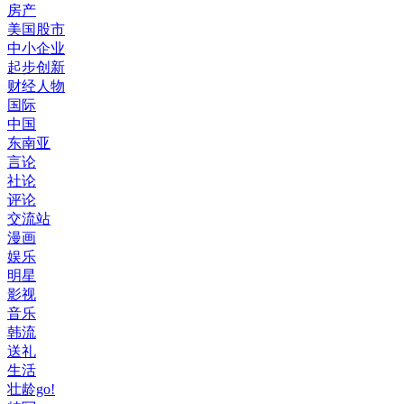
房产
美国股市
中小企业
起步创新
财经人物
国际
中国
东南亚
言论
社论
评论
交流站
漫画
娱乐
明星
影视
音乐
韩流
送礼
生活
壮龄go!