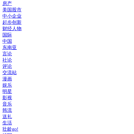
房产
美国股市
中小企业
起步创新
财经人物
国际
中国
东南亚
言论
社论
评论
交流站
漫画
娱乐
明星
影视
音乐
韩流
送礼
生活
壮龄go!