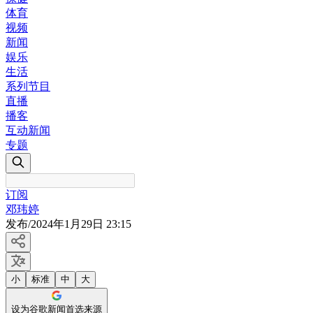
体育
视频
新闻
娱乐
生活
系列节目
直播
播客
互动新闻
专题
订阅
邓玮婷
发布
/
2024年1月29日 23:15
小
标准
中
大
设为谷歌新闻首选来源