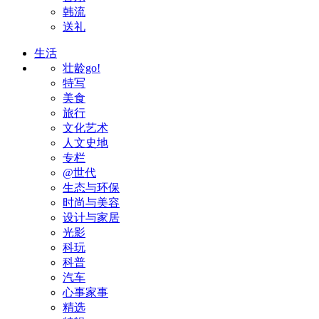
韩流
送礼
生活
壮龄go!
特写
美食
旅行
文化艺术
人文史地
专栏
@世代
生态与环保
时尚与美容
设计与家居
光影
科玩
科普
汽车
心事家事
精选