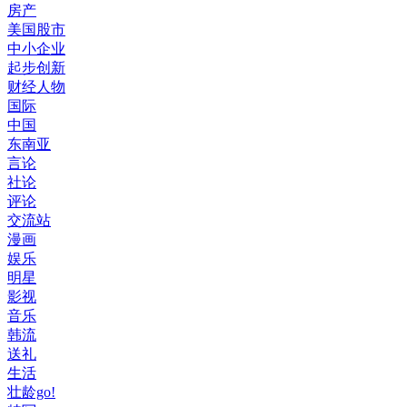
房产
美国股市
中小企业
起步创新
财经人物
国际
中国
东南亚
言论
社论
评论
交流站
漫画
娱乐
明星
影视
音乐
韩流
送礼
生活
壮龄go!