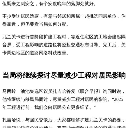
但既来之则安之，有个安度晚年的落脚处就好。
不少受访居民透露，有意与邻居和亲属一起挑选同层单位，住
得靠近，但仍要看当局如何分配。
兀兰关卡进行首阶段扩建工程时，靠近住宅区的工地会建起隔
音屏，受工程影响的道路也将竖起交通标志引导。完工后，关
卡周边地区的道路网络料获改善。
当局将继续探讨尽量减少工程对居民影响
马西岭—油池集选区议员扎吉哈答复《联合早报》询问时说，
他将继续与移民局商讨，尽量减少工程对居民的影响。“2025
年工程进行前，我们会向居民公布更多细节。”
扎吉哈说，与居民交谈后，大家都理解扩建兀兰关卡的必要，
武吉知马快速公路延伸后，将有助于缓解马西岭的交通拥堵情