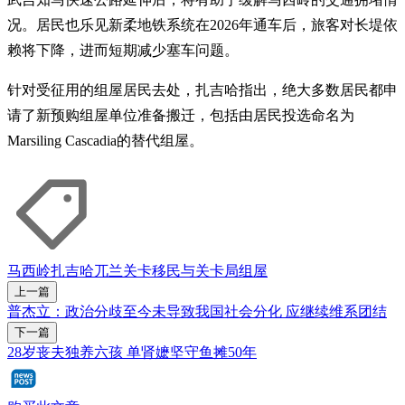
况。居民也乐见新柔地铁系统在2026年通车后，旅客对长堤依
赖将下降，进而短期减少塞车问题。
针对受征用的组屋居民去处，扎吉哈指出，绝大多数居民都申
请了新预购组屋单位准备搬迁，包括由居民投选命名为
Marsiling Cascadia的替代组屋。
马西岭
扎吉哈
兀兰关卡
移民与关卡局
组屋
上一篇
普杰立：政治分歧至今未导致我国社会分化 应继续维系团结
下一篇
28岁丧夫独养六孩 单肾嬷坚守鱼摊50年