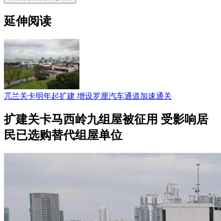
延伸阅读
兀兰关卡明年起扩建 增设罗厘汽车通道加速通关
扩建关卡马西岭九组屋被征用 受影响居
民已选购替代组屋单位