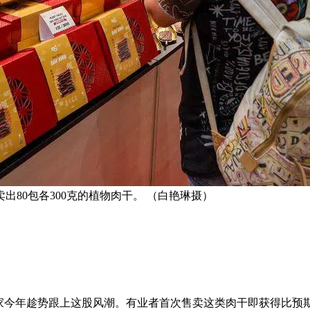
80包各300克的植物肉干。 （白艳琳摄）
家今年趁势跟上这股风潮。有业者首次售卖这类肉干即获得比预