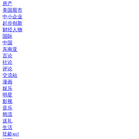
房产
美国股市
中小企业
起步创新
财经人物
国际
中国
东南亚
言论
社论
评论
交流站
漫画
娱乐
明星
影视
音乐
韩流
送礼
生活
壮龄go!