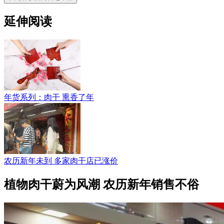
延伸阅读
年货系列：肉干 熏香了年
农历新年未到 多家肉干店已涨价
植物肉干蔚为风潮 农历新年销售不俗