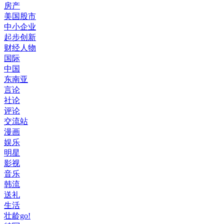
房产
美国股市
中小企业
起步创新
财经人物
国际
中国
东南亚
言论
社论
评论
交流站
漫画
娱乐
明星
影视
音乐
韩流
送礼
生活
壮龄go!