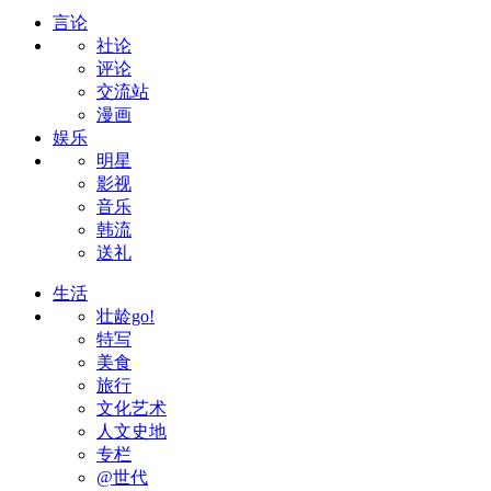
言论
社论
评论
交流站
漫画
娱乐
明星
影视
音乐
韩流
送礼
生活
壮龄go!
特写
美食
旅行
文化艺术
人文史地
专栏
@世代