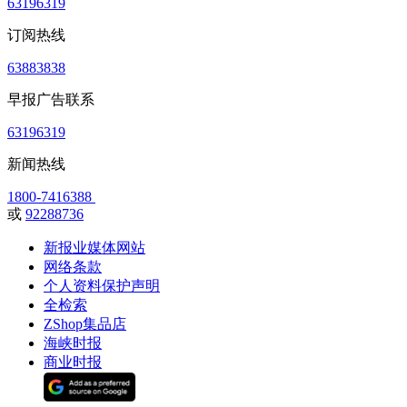
63196319
订阅热线
63883838
早报广告联系
63196319
新闻热线
1800-7416388
或
92288736
新报业媒体网站
网络条款
个人资料保护声明
全检索
ZShop集品店
海峡时报
商业时报