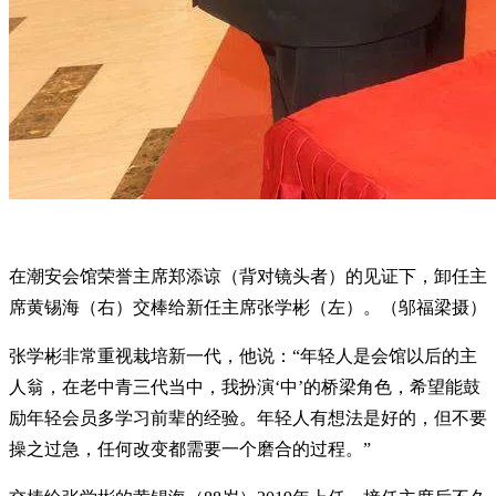
在潮安会馆荣誉主席郑添谅（背对镜头者）的见证下，卸任主
席黄锡海（右）交棒给新任主席张学彬（左）。（邬福梁摄）
张学彬非常重视栽培新一代，他说：“年轻人是会馆以后的主
人翁，在老中青三代当中，我扮演‘中’的桥梁角色，希望能鼓
励年轻会员多学习前辈的经验。年轻人有想法是好的，但不要
操之过急，任何改变都需要一个磨合的过程。”