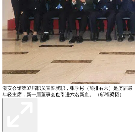
潮安会馆第37届职员宣誓就职，张学彬（前排右六）是历届最
年轻主席，新一届董事会也引进六名新血。 （邬福梁摄）