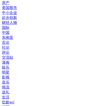
房产
美国股市
中小企业
起步创新
财经人物
国际
中国
东南亚
言论
社论
评论
交流站
漫画
娱乐
明星
影视
音乐
韩流
送礼
生活
壮龄go!