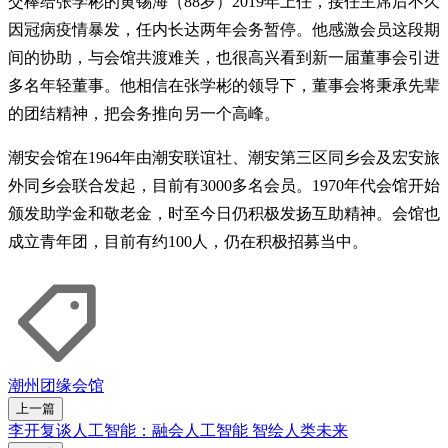
交棒给张学彬的黄锡海（88岁）2019年上任，接任主席后不久
因冠病疫情暴发，任内长达两年会务暂停。他感激会员这段期
间的协助，与会馆共渡难关，也很高兴看到新一届董事会引进
多名年轻董事。他相信在张学彬的领导下，董事会将秉承先辈
的团结精神，把会务推向另一个高峰。
潮安会馆在1964年由潮安联谊社、潮安第三区同乡会及宏安旅
外同乡会联合发起，目前有3000多名会员。1970年代会馆开始
颁发助学金和敬老金，时至今日仍积极发扬互助精神。会馆也
成立青年团，目前有约100人，仍在积极招募当中。
潮州
团缘
会馆
上一篇
李开复谈人工智能：融会人工智能 智绘人类未来