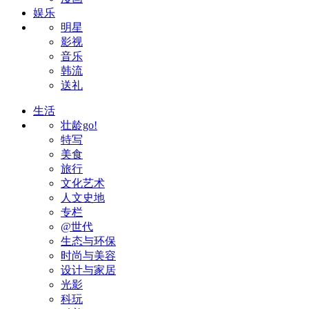
娱乐
明星
影视
音乐
韩流
送礼
生活
壮龄go!
特写
美食
旅行
文化艺术
人文史地
专栏
@世代
生态与环保
时尚与美容
设计与家居
光影
科玩