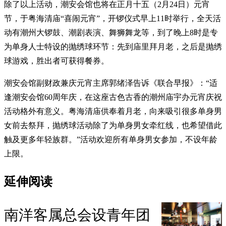
除了以上活动，潮安会馆也将在正月十五（2月24日）元宵
节，于粤海清庙“喜闹元宵”，开锣仪式早上11时举行，全天活
动有潮州大锣鼓、潮剧表演、舞狮舞龙等，到了晚上8时是专
为单身人士特设的抛绣球环节：先到庙里拜月老，之后是抛绣
球游戏，胜出者可获得餐券。
潮安会馆副财政兼庆元宵主席郭绪泽告诉《联合早报》：“适
逢潮安会馆60周年庆，在这座古色古香的潮州庙宇办元宵庆祝
活动格外有意义。粤海清庙供奉着月老，向来吸引很多单身男
女前去祭拜，抛绣球活动除了为单身男女牵红线，也希望借此
触及更多年轻族群。”活动欢迎所有单身男女参加，不设年龄
上限。
延伸阅读
南洋客属总会设青年团