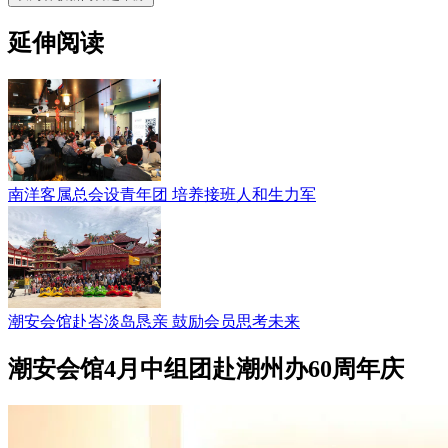
延伸阅读
南洋客属总会设青年团 培养接班人和生力军
潮安会馆赴峇淡岛恳亲 鼓励会员思考未来
潮安会馆4月中组团赴潮州办60周年庆