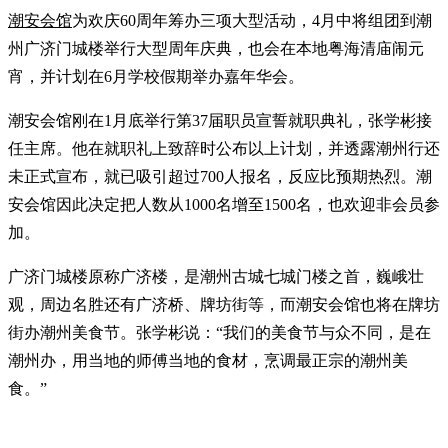
潮安会馆
为欢庆60周年筹办三项大型活动，4月中将组团到潮
州广济门城楼举行大型周年庆典，也会在本地粤海清庙闹元
宵，并计划在6月学校假期举办嘉年华会。
潮安会馆刚在1月底举行第37届职员宣誓就职典礼，张学彬接
任主席。他在就职礼上致辞时公布以上计划，并透露潮州行还
未正式宣布，就已吸引超过700人报名，反应比预期热烈。潮
安会馆因此决定把人数从1000名增至1500名，也欢迎非会员参
加。
广济门城楼原称广济楼，是潮州古城七城门楼之首，巍峨壮
观，周边名胜还有广济桥、牌坊街等，而潮安会馆也将在牌坊
街办潮州美食节。张学彬说：“我们的美食节与众不同，是在
潮州办，用当地的师傅当地的食材，烹调最正宗的潮州美
食。”