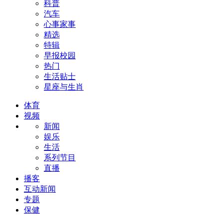
科普
汽车
心事家事
精选
特辑
早报校园
热门
生活贴士
星座与生肖
体育
视频
新闻
娱乐
生活
系列节目
直播
播客
互动新闻
专题
保健