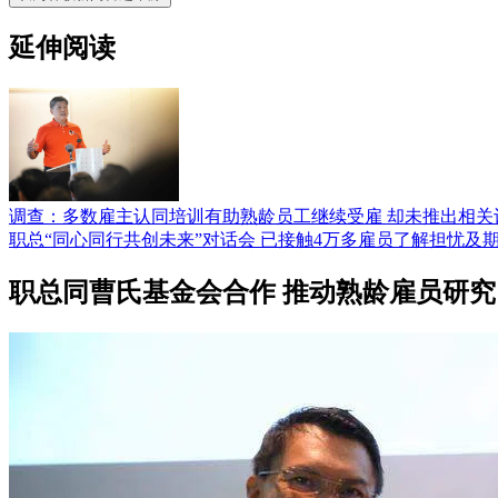
延伸阅读
调查：多数雇主认同培训有助熟龄员工继续受雇 却未推出相关
职总“同心同行共创未来”对话会 已接触4万多雇员了解担忧及
职总同曹氏基金会合作 推动熟龄雇员研究