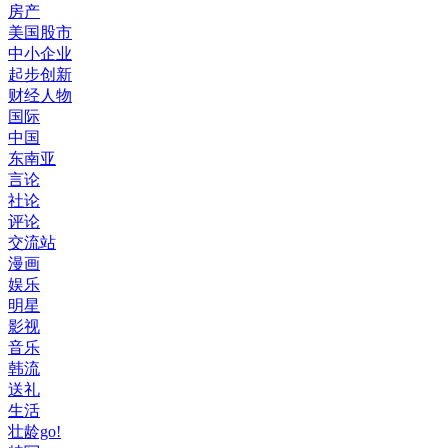
房产
美国股市
中小企业
起步创新
财经人物
国际
中国
东南亚
言论
社论
评论
交流站
漫画
娱乐
明星
影视
音乐
韩流
送礼
生活
壮龄go!