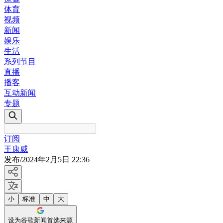
体育
视频
新闻
娱乐
生活
系列节目
直播
播客
互动新闻
专题
订阅
王康威
发布
/
2024年2月5日 22:36
小
标准
中
大
设为谷歌新闻首选来源