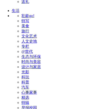
送礼
生活
壮龄go!
特写
美食
旅行
文化艺术
人文史地
专栏
@世代
生态与环保
时尚与美容
设计与家居
光影
科玩
科普
汽车
心事家事
精选
特辑
早报校园