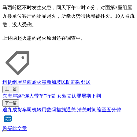
马西岭区不时发生火患，同天下午12时55分，对面第3座组屋
九楼单位客厅的物品起火，所幸火势很快就被扑灭。10人被疏
散，没人受伤。
上述两起火患的起火原因还在调查中。
租赁组屋
马西岭
火患
新加坡民防部队
邻居
上一篇
东海岸路“连人带车”行驶 女驾驶认罪展期下判
下一篇
逾九成货车司机转用数码措施通关 清关时间缩至五分钟
购买此文章