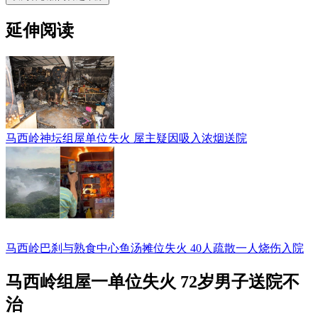
延伸阅读
马西岭神坛组屋单位失火 屋主疑因吸入浓烟送院
马西岭巴刹与熟食中心鱼汤摊位失火 40人疏散一人烧伤入院
马西岭组屋一单位失火 72岁男子送院不
治