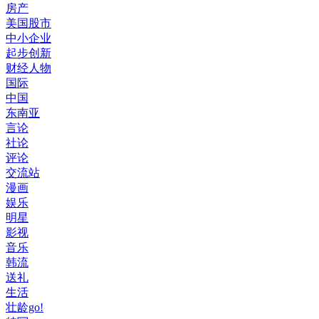
房产
美国股市
中小企业
起步创新
财经人物
国际
中国
东南亚
言论
社论
评论
交流站
漫画
娱乐
明星
影视
音乐
韩流
送礼
生活
壮龄go!