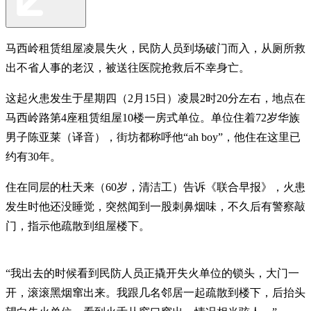
马西岭租赁组屋凌晨失火，民防人员到场破门而入，从厕所救
出不省人事的老汉，被送往医院抢救后不幸身亡。
这起火患发生于星期四（2月15日）凌晨2时20分左右，地点在
马西岭路第4座租赁组屋10楼一房式单位。单位住着72岁华族
男子陈亚莱（译音），街坊都称呼他“ah boy”，他住在这里已
约有30年。
住在同层的杜天来（60岁，清洁工）告诉《联合早报》，火患
发生时他还没睡觉，突然闻到一股刺鼻烟味，不久后有警察敲
门，指示他疏散到组屋楼下。
“我出去的时候看到民防人员正撬开失火单位的锁头，大门一
开，滚滚黑烟窜出来。我跟几名邻居一起疏散到楼下，后抬头