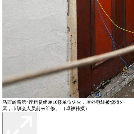
马西岭路第4座租赁组屋10楼单位失火，屋外电线被烧得外
露，市镇会人员前来维修。 （卓祾祎摄）