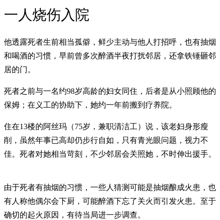
一人烧伤入院
他透露死者生前相当孤僻，鲜少主动与他人打招呼，也有抽烟
和喝酒的习惯，早前曾多次醉酒半夜打扰邻居，还拿铁锤砸邻
居的门。
死者之前与一名约98岁高龄的妇女同住，后者是从小照顾他的
保姆；在义工的协助下，她约一年前搬到疗养院。
住在13楼的阿丝玛（75岁，兼职清洁工）说，该老妇身形瘦
削，虽然年事已高却仍步行自如，只有青光眼问题，视力不
佳。死者对她相当苛刻，不少邻居会关照她，不时伸出援手。
由于死者有抽烟的习惯，一些人猜测可能是抽烟酿成火患，也
有人称他偶尔会下厨，可能醉酒下忘了关火而引发火患。至于
确切的起火原因，有待当局进一步调查。