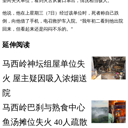
望向失火单位，看到火舌从窗口窜出，情况相当骇人。”
他说，他在上星期三（7日）经过该单位时，死者称自己跌
倒，向他借了手机，电召救护车入院。“我年初二看到他出院
回来，但看起来还是闷闷不乐的。”
延伸阅读
马西岭神坛组屋单位失
火 屋主疑因吸入浓烟送
院
马西岭巴刹与熟食中心
鱼汤摊位失火 40人疏散