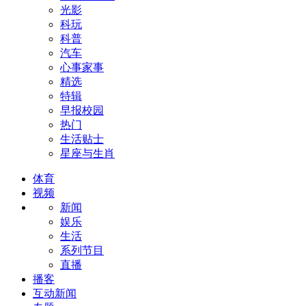
光影
科玩
科普
汽车
心事家事
精选
特辑
早报校园
热门
生活贴士
星座与生肖
体育
视频
新闻
娱乐
生活
系列节目
直播
播客
互动新闻