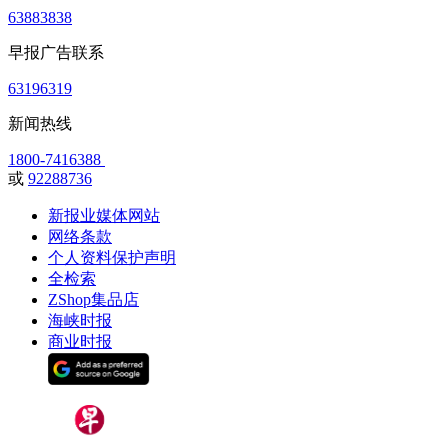
63883838
早报广告联系
63196319
新闻热线
1800-7416388
或
92288736
新报业媒体网站
网络条款
个人资料保护声明
全检索
ZShop集品店
海峡时报
商业时报