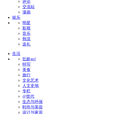
评论
交流站
漫画
娱乐
明星
影视
音乐
韩流
送礼
生活
壮龄go!
特写
美食
旅行
文化艺术
人文史地
专栏
@世代
生态与环保
时尚与美容
设计与家居