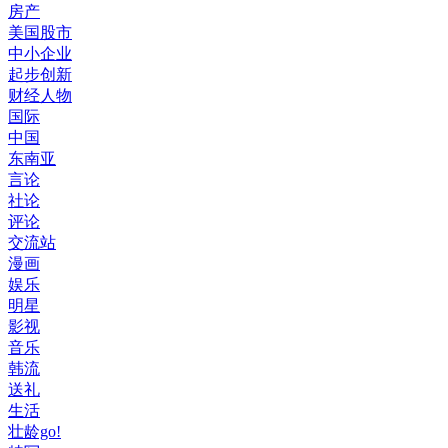
房产
美国股市
中小企业
起步创新
财经人物
国际
中国
东南亚
言论
社论
评论
交流站
漫画
娱乐
明星
影视
音乐
韩流
送礼
生活
壮龄go!