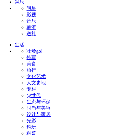
娱乐
明星
影视
音乐
韩流
送礼
生活
壮龄go!
特写
美食
旅行
文化艺术
人文史地
专栏
@世代
生态与环保
时尚与美容
设计与家居
光影
科玩
科普