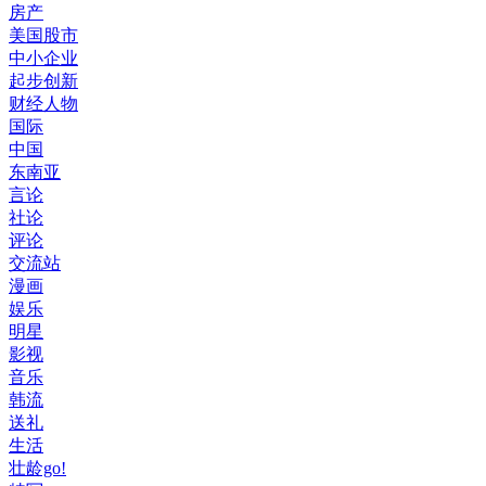
房产
美国股市
中小企业
起步创新
财经人物
国际
中国
东南亚
言论
社论
评论
交流站
漫画
娱乐
明星
影视
音乐
韩流
送礼
生活
壮龄go!