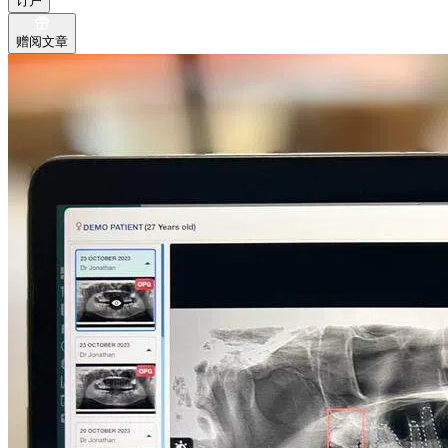
订户
赠阅文章