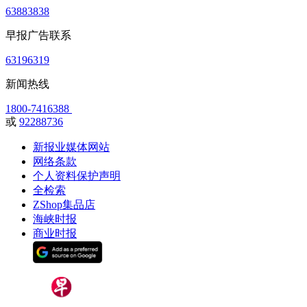
63883838
早报广告联系
63196319
新闻热线
1800-7416388
或
92288736
新报业媒体网站
网络条款
个人资料保护声明
全检索
ZShop集品店
海峡时报
商业时报