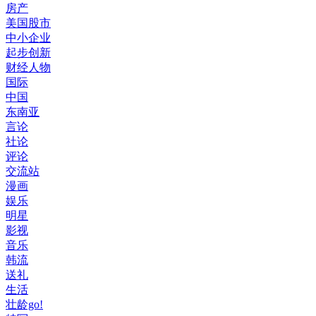
房产
美国股市
中小企业
起步创新
财经人物
国际
中国
东南亚
言论
社论
评论
交流站
漫画
娱乐
明星
影视
音乐
韩流
送礼
生活
壮龄go!