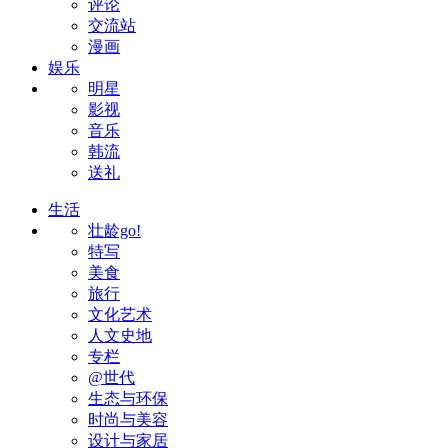
评论
交流站
漫画
娱乐
明星
影视
音乐
韩流
送礼
生活
壮龄go!
特写
美食
旅行
文化艺术
人文史地
专栏
@世代
生态与环保
时尚与美容
设计与家居