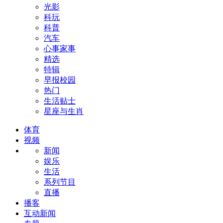
光影
科玩
科普
汽车
心事家事
精选
特辑
早报校园
热门
生活贴士
星座与生肖
体育
视频
新闻
娱乐
生活
系列节目
直播
播客
互动新闻