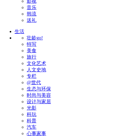
影视
音乐
韩流
送礼
生活
壮龄go!
特写
美食
旅行
文化艺术
人文史地
专栏
@世代
生态与环保
时尚与美容
设计与家居
光影
科玩
科普
汽车
心事家事