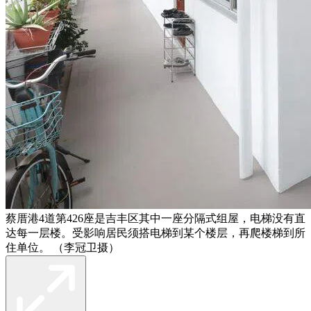
蔡厝港4道第426座是吉丰区其中一座分隔式组屋，电梯没有直
达每一层楼。受影响居民须搭电梯到某个楼层，再爬楼梯到所
住单位。 （李冠卫摄）