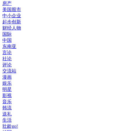
房产
美国股市
中小企业
起步创新
财经人物
国际
中国
东南亚
言论
社论
评论
交流站
漫画
娱乐
明星
影视
音乐
韩流
送礼
生活
壮龄go!