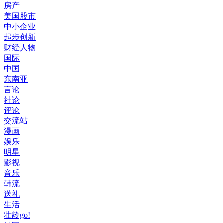
房产
美国股市
中小企业
起步创新
财经人物
国际
中国
东南亚
言论
社论
评论
交流站
漫画
娱乐
明星
影视
音乐
韩流
送礼
生活
壮龄go!