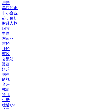
房产
美国股市
中小企业
起步创新
财经人物
国际
中国
东南亚
言论
社论
评论
交流站
漫画
娱乐
明星
影视
音乐
韩流
送礼
生活
壮龄go!