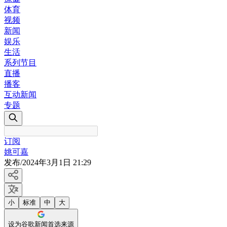
体育
视频
新闻
娱乐
生活
系列节目
直播
播客
互动新闻
专题
订阅
姚可嘉
发布
/
2024年3月1日 21:29
小
标准
中
大
设为谷歌新闻首选来源