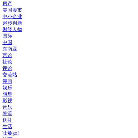
房产
美国股市
中小企业
起步创新
财经人物
国际
中国
东南亚
言论
社论
评论
交流站
漫画
娱乐
明星
影视
音乐
韩流
送礼
生活
壮龄go!