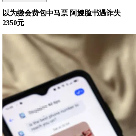
以为缴会费包中马票 阿嫂脸书遇诈失
2350元