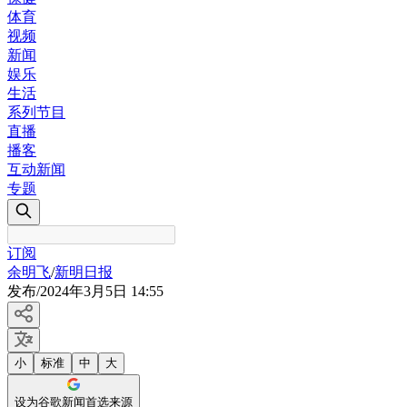
体育
视频
新闻
娱乐
生活
系列节目
直播
播客
互动新闻
专题
订阅
余明飞
/
新明日报
发布
/
2024年3月5日 14:55
小
标准
中
大
设为谷歌新闻首选来源