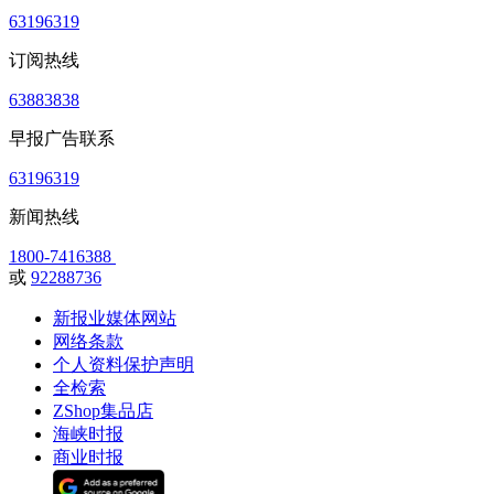
63196319
订阅热线
63883838
早报广告联系
63196319
新闻热线
1800-7416388
或
92288736
新报业媒体网站
网络条款
个人资料保护声明
全检索
ZShop集品店
海峡时报
商业时报