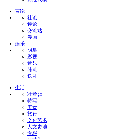
言论
社论
评论
交流站
漫画
娱乐
明星
影视
音乐
韩流
送礼
生活
壮龄go!
特写
美食
旅行
文化艺术
人文史地
专栏