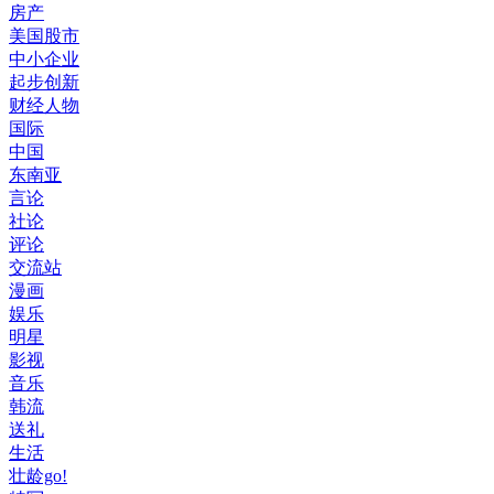
房产
美国股市
中小企业
起步创新
财经人物
国际
中国
东南亚
言论
社论
评论
交流站
漫画
娱乐
明星
影视
音乐
韩流
送礼
生活
壮龄go!