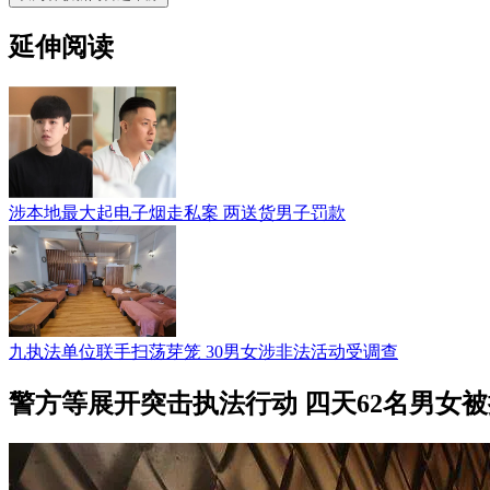
延伸阅读
涉本地最大起电子烟走私案 两送货男子罚款
九执法单位联手扫荡芽笼 30男女涉非法活动受调查
警方等展开突击执法行动 四天62名男女