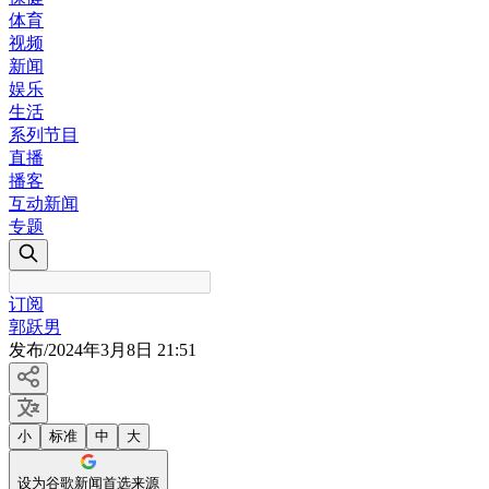
体育
视频
新闻
娱乐
生活
系列节目
直播
播客
互动新闻
专题
订阅
郭跃男
发布
/
2024年3月8日 21:51
小
标准
中
大
设为谷歌新闻首选来源