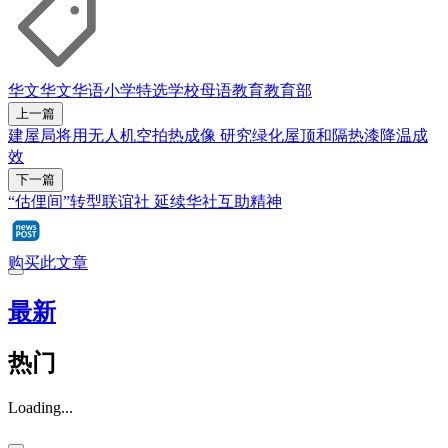
华文
华文华语
小学
特选学校
母语教育
教育部
上一篇
建屋局将用无人机空拍热成像 研究绿化屋顶和隔热漆降温成
效
下一篇
“估俚间”转型联谊社 延续华社互助精神
购买此文章
最新
热门
Loading...