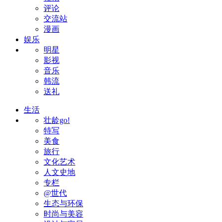
评论
交流站
漫画
娱乐
明星
影视
音乐
韩流
送礼
生活
壮龄go!
特写
美食
旅行
文化艺术
人文史地
专栏
@世代
生态与环保
时尚与美容