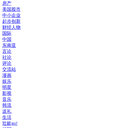
房产
美国股市
中小企业
起步创新
财经人物
国际
中国
东南亚
言论
社论
评论
交流站
漫画
娱乐
明星
影视
音乐
韩流
送礼
生活
壮龄go!