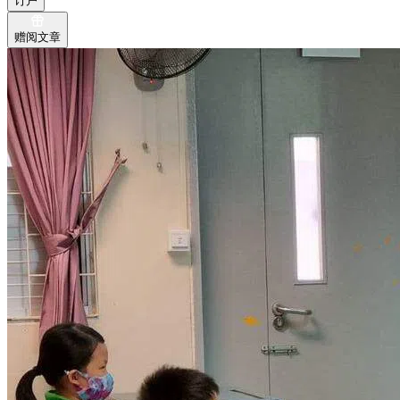
订户
赠阅文章