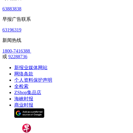
63883838
早报广告联系
63196319
新闻热线
1800-7416388
或
92288736
新报业媒体网站
网络条款
个人资料保护声明
全检索
ZShop集品店
海峡时报
商业时报